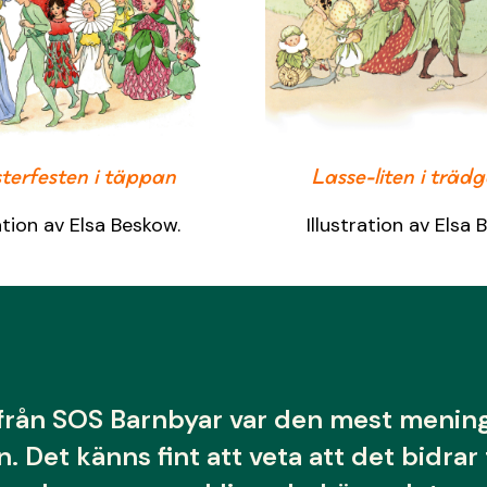
terfesten i täppan
Lasse-liten i träd
ration av Elsa Beskow.
Illustration av Elsa 
från SOS Barnbyar var den mest mening
n. Det känns fint att veta att det bidrar t