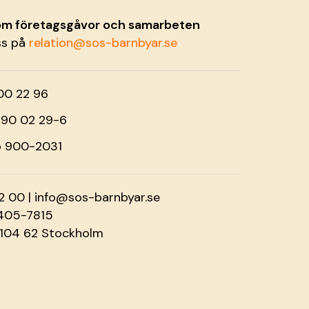
 om företagsgåvor och samarbeten
ss på
relation@sos-barnbyar.se
00 22 96
o 90 02 29-6
o 900-2031
2 00 |
info@sos-barnbyar.se
2405-7815
 104 62 Stockholm