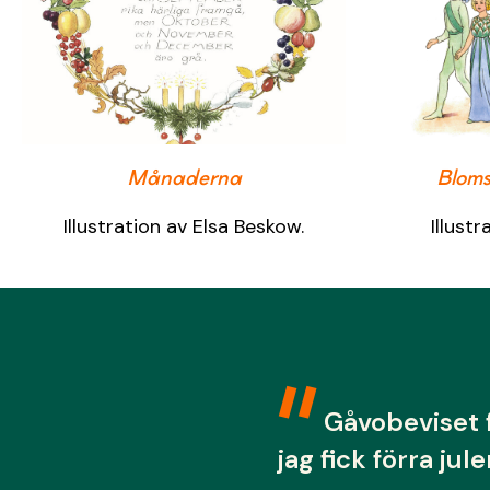
Månaderna
Bloms
Illustration av Elsa Beskow.
Illust
Gåvobeviset 
jag fick förra jule