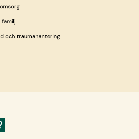
 omsorg
familj
öd och traumahantering
?