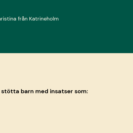
ristina från Katrineholm
i stötta barn med insatser som: