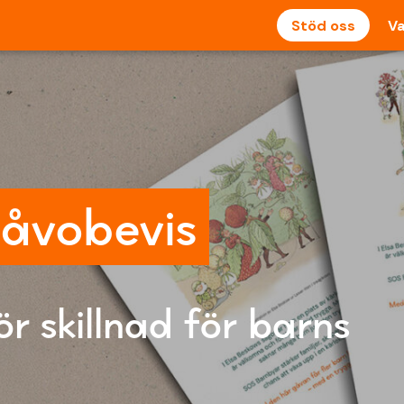
Stöd oss
Va
gåvobevis
r skillnad för barns