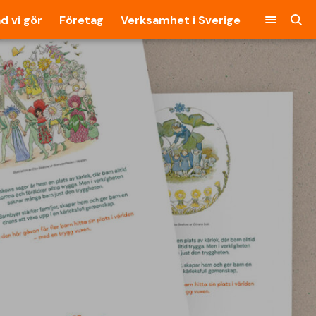
d vi gör
Företag
Verksamhet i Sverige