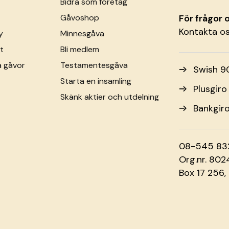
Bidra som företag
Gåvoshop
För frågor
Kontakta o
y
Minnesgåva
t
Bli medlem
a gåvor
Testamentesgåva
Swish 9
Starta en insamling
Plusgir
Skänk aktier och utdelning
Bankgir
08-545 83
Org.nr. 80
Box 17 256,