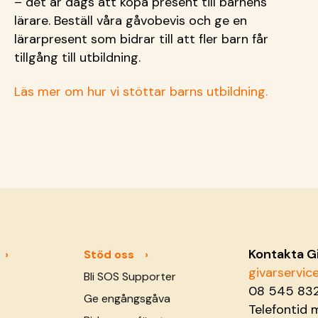
– det är dags att köpa present till barnens
lärare. Beställ våra gåvobevis och ge en
lärarpresent som bidrar till att fler barn får
tillgång till utbildning.
Läs mer om hur vi stöttar barns utbildning.
Kontakta G
Stöd oss
givarservi
Bli SOS Supporter
08 545 83
Ge engångsgåva
Telefontid 