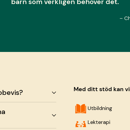
barn som verkligen behöver det.
– Ch
Med ditt stöd kan v
obevis?
Utbildning
ma
Lekterapi