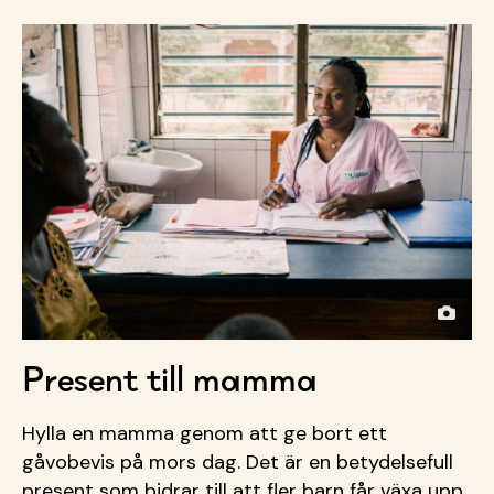
Present till mamma
Hylla en mamma genom att ge bort ett
gåvobevis på mors dag. Det är en betydelsefull
present som bidrar till att fler barn får växa upp