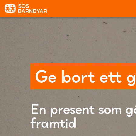
Ge bort ett 
En present som gö
framtid