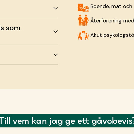
Boende, mat och
Återförening med 
is som
Akut psykologst
Till vem kan jag ge ett gåvobevis