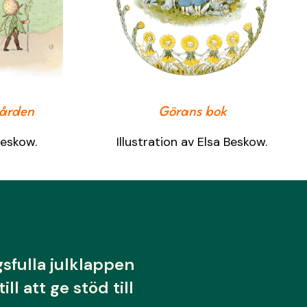
gården
Görans bok
Beskow.
Illustration av Elsa Beskow.
sfulla julklappen
ill att ge stöd till