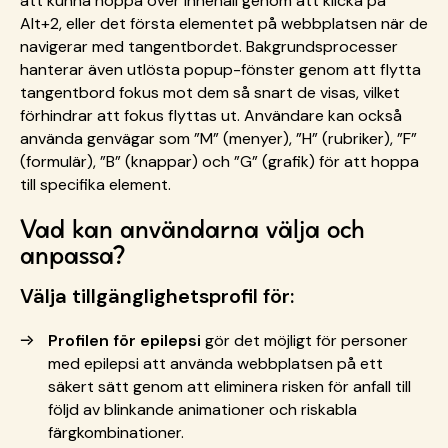
att kunna hoppa över innehåll genom att klicka på
Alt+2, eller det första elementet på webbplatsen när de
navigerar med tangentbordet. Bakgrundsprocesser
hanterar även utlösta popup-fönster genom att flytta
tangentbord fokus mot dem så snart de visas, vilket
förhindrar att fokus flyttas ut. Användare kan också
använda genvägar som ”M” (menyer), ”H” (rubriker), ”F”
(formulär), ”B” (knappar) och ”G” (grafik) för att hoppa
till specifika element.
Vad kan användarna välja och
anpassa?
Välja tillgänglighetsprofil för:
Profilen för epilepsi
gör det möjligt för personer
med epilepsi att använda webbplatsen på ett
säkert sätt genom att eliminera risken för anfall till
följd av blinkande animationer och riskabla
färgkombinationer.