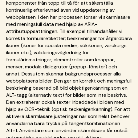
komponenter från topp till tå för att säkerställa
kontinuerlig efterlevnad även vid uppdatering av
webbplatsen. I den här processen förser vi skärmläsare
med meningsfull data med hjälp av ARIA-
attributuppsättningen. Till exempel tillhandahåller vi
korrekta formuläretiketter; beskrivningar för åtgärdbara
ikoner (ikoner för sociala medier, sökikonen, varukorgs
ikoner etc.); valideringsvägledning för
formulärinmatningar; elementroller som knappar,
menyer, modala dialogrutor (popup-fönster) och
annat. Dessutom skannar bakgrundsprocesser alla
webbplatsens bilder. Den ger en korrekt och meningsfull
beskrivning baserad på bild objektigenkänning som en
ALT-tagg (alternativ text) för bilder som inte beskrivs.
Den extraherar också texter inbäddade i bilden med
hjälp av OCR-teknik (optisk teckenigenkänning). För att
aktivera skärmläsare justeringar när som helst behöver
användarna bara trycka på tangentkombinationen
Alt+1. Användare som använder skärmläsare får också
automatiska meddelanden om att aktivera