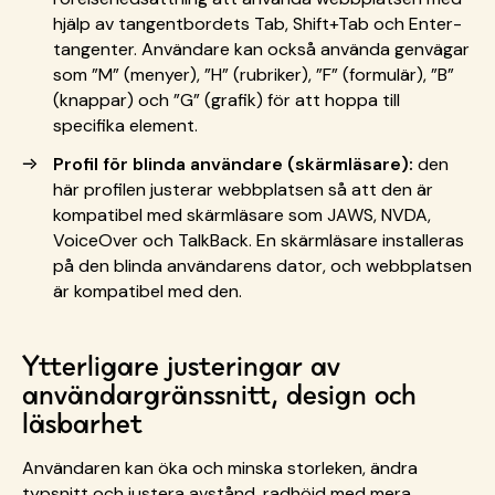
hjälp av tangentbordets Tab, Shift+Tab och Enter-
tangenter. Användare kan också använda genvägar
som ”M” (menyer), ”H” (rubriker), ”F” (formulär), ”B”
(knappar) och ”G” (grafik) för att hoppa till
specifika element.
Profil för blinda användare (skärmläsare):
den
här profilen justerar webbplatsen så att den är
kompatibel med skärmläsare som JAWS, NVDA,
VoiceOver och TalkBack. En skärmläsare installeras
på den blinda användarens dator, och webbplatsen
är kompatibel med den.
Ytterligare justeringar av
användargränssnitt, design och
läsbarhet
Användaren kan öka och minska storleken, ändra
typsnitt och justera avstånd, radhöjd med mera.