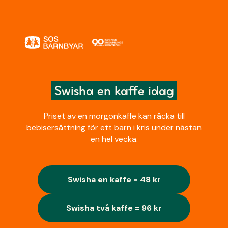
Swisha en kaffe idag
Priset av en morgonkaffe kan räcka till
bebisersättning för ett barn i kris under nästan
en hel vecka.
Swisha en kaffe = 48 kr
Swisha två kaffe = 96 kr