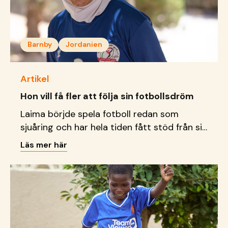
Barnby
Jordanien
Artikel
Hon vill få fler att följa sin fotbollsdröm
Laima börjde spela fotboll redan som
sjuåring och har hela tiden fått stöd från sin
SOS-mamma att följa sin dröm mot att blir
Läs mer här
fotbollsproffs.