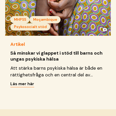
MHPSS
Moçambique
Psykosocialt stöd
Artikel
Så minskar vi glappet i stöd till barns och
ungas psykiska hälsa
Att stärka barns psykiska hälsa är både en
rättighetsfråga och en central del av
hållbar samhällsutveckling.
Läs mer här