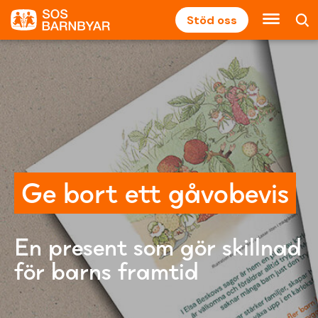
Stöd oss
Ge bort ett gåvobevis
En present som gör skillnad
för barns framtid