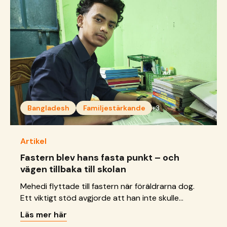
Bangladesh
Familjestärkande
+3
Artikel
Fastern blev hans fasta punkt – och
vägen tillbaka till skolan
Mehedi flyttade till fastern när föräldrarna dog.
Ett viktigt stöd avgjorde att han inte skulle
behöva ge upp sin framtidsdröm.
Läs mer här