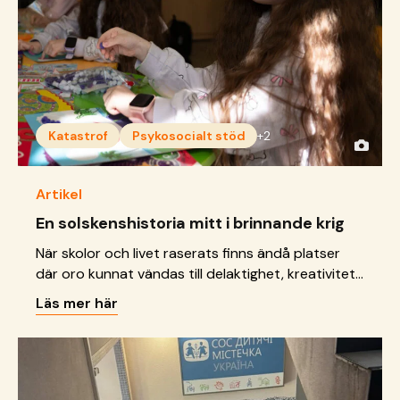
Katastrof
Psykosocialt stöd
+2
Artikel
En solskenshistoria mitt i brinnande krig
När skolor och livet raserats finns ändå platser
där oro kunnat vändas till delaktighet, kreativitet
och framtidsdrömmar.
Läs mer här