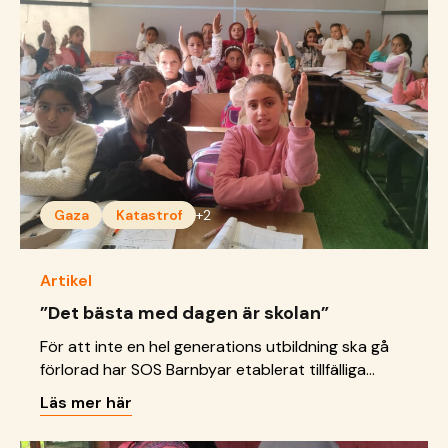
Gaza
Katastrof
+2
Artikel
”Det bästa med dagen är skolan”
För att inte en hel generations utbildning ska gå
förlorad har SOS Barnbyar etablerat tillfälliga
klassrum i tältlägret i Khan Younis.
Läs mer här