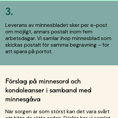
3.
Leverans av minnesbladet sker per e-post
om möjligt, annars postalt inom fem
arbetsdagar.
Vi samlar ihop minnesblad som
skickas postalt för samma begravning – för
att spara på portot.
Förslag på minnesord och
kondoleanser i samband med
minnesgåva
När sorgen är som störst kan det vara svårt