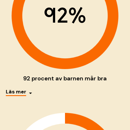
92%
92 procent av barnen mår bra
Läs mer