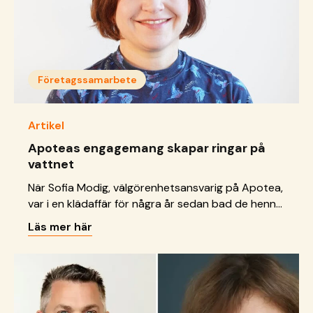
Företagssamarbete
Artikel
Apoteas engagemang skapar ringar på
vattnet
När Sofia Modig, välgörenhetsansvarig på Apotea,
var i en klädaffär för några år sedan bad de henne
avrunda upp köpet till förmån för en
Läs mer här
insamlingsorganisation. Då bestämde hon sig för
att detta också måste gå att göra i en näthandel.