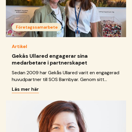
Företagssamarbete
Artikel
Gekås Ullared engagerar sina
medarbetare i partnerskapet
Sedan 2009 har Gekås Ullared varit en engagerad
huvudpartner till SOS Barnbyar. Genom sitt
långsiktiga stöd bidrar företaget till
Läs mer här
familjestärkande insatser i Bangladesh och till det
viktiga arbetet i Ukraina. Hos Gekås Ullared spelar
socialt ansvarstagande en central roll.