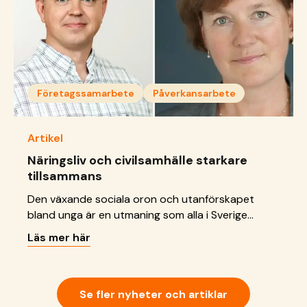
Företagssamarbete
Påverkansarbete
Artikel
Näringsliv och civilsamhälle starkare
tillsammans
Den växande sociala oron och utanförskapet
bland unga är en utmaning som alla i Sverige
måste ta på allvar. Det är hög tid för näringslivet
Läs mer här
och civilsamhället att inse att gemensamma
investeringar i samhällets stabilitet och trygghet
är avgörande för allas vår långsiktiga framgång,
skriver Lars Brånn, affärsområdeschef Resiliens,
Se fler nyheter och artiklar