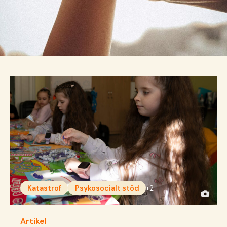
Katastrof
Psykosocialt stöd
+2
Artikel