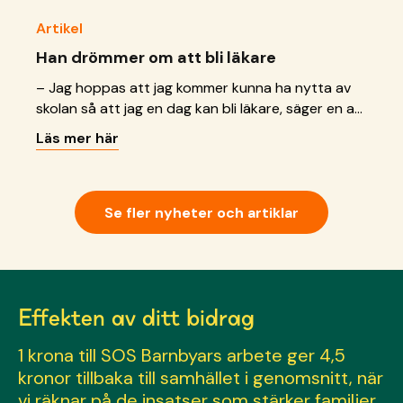
Artikel
Han drömmer om att bli läkare
– Jag hoppas att jag kommer kunna ha nytta av
skolan så att jag en dag kan bli läkare, säger en av
pojkarna i lärcentret.
Läs mer här
Se fler nyheter och artiklar
Effekten av ditt bidrag
1 krona till SOS Barnbyars arbete ger 4,5
kronor tillbaka till samhället
i genomsnitt, när
vi räknar på de insatser som stärker familjer