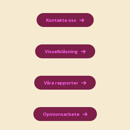
→
Kontakta oss
→
Visselblåsning
→
Våra rapporter
→
Opinionsarbete