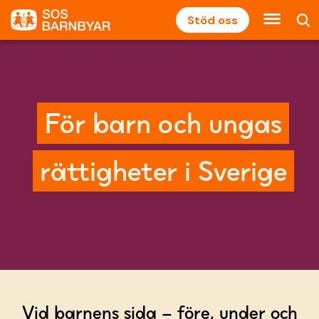
Stöd oss
För barn och ungas
rättigheter i Sverige
Vid barnens sida
– före, under och