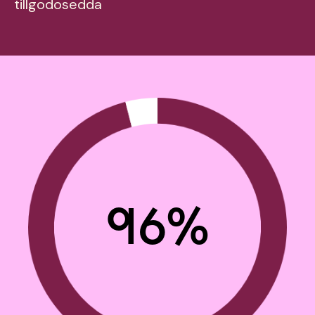
tillgodosedda
96%