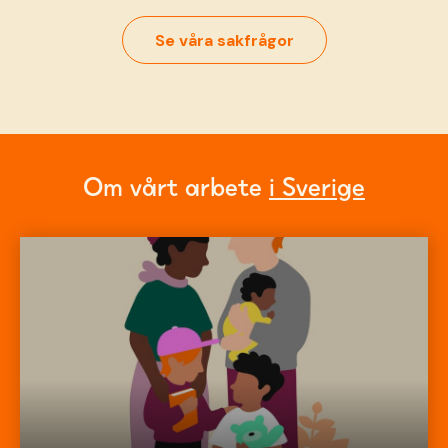
Se våra sakfrågor
Om vårt arbete
i Sverige