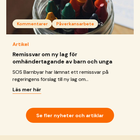
Kommentarer
Påverkansarbete
+2
Artikel
Remissvar om ny lag för
omhändertagande av barn och unga
SOS Barnbyar har lämnat ett remissvar på
regeringens förslag till ny lag om
omhändertagande för vård av barn och unga. Vi
Läs mer här
välkomnar flera viktiga steg för att stärka barns
rättigheter, men lyfter också risker och behov av
tydlig tillämpning, resurser och långsiktigt stöd för
barn i samhällsvård.
Se fler nyheter och artiklar