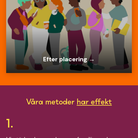
Efter placering →
Våra metoder
har effekt
1.