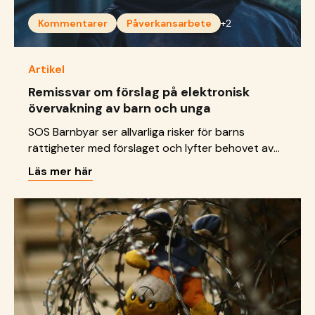
Kommentarer
Påverkansarbete
+2
Artikel
Remissvar om förslag på elektronisk
övervakning av barn och unga
SOS Barnbyar ser allvarliga risker för barns
rättigheter med förslaget och lyfter behovet av
stärkta stödinsatser som bygger på tillit,
Läs mer här
relationer och långsiktighet.