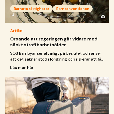
Barnets rättigheter
Barnkonventionen
+4
Artikel
Oroande att regeringen går vidare med
sänkt straffbarhetsålder
SOS Barnbyar ser allvarligt på beslutet och anser
att det saknar stöd i forskning och riskerar att få
allvarliga konsekvenser för barn.
Läs mer här