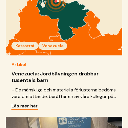
Katastrof
Venezuela
Artikel
Venezuela: Jordbävningen drabbar
tusentals barn
– De mänskliga och materiella förlusterna bedöms
vara omfattande, berättar en av våra kollegor på
SOS Barnbyar i Venezuela.
Läs mer här