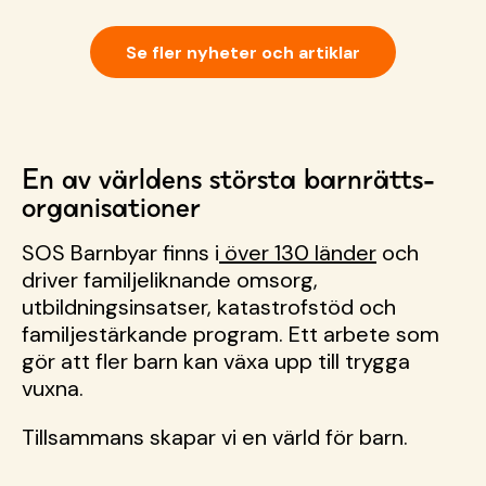
ska visa upp Direktregistrering sker på kontaktfritt
via din mobil – autogiromedgivandet har SOS
Barnbyars logotyp Du kan känna dig trygg som
Se fler nyheter och artiklar
nybliven fadder &hellip; <a href="https://sos-
barnbyar.se/">Continued</a>
En av världens största barnrätts­
organisationer
SOS Barnbyar finns i
över 130 länder
och
driver familjeliknande omsorg,
utbildningsinsatser, katastrofstöd och
familjestärkande program. Ett arbete som
gör att fler barn kan växa upp till trygga
vuxna.
Tillsammans skapar vi en värld för barn.