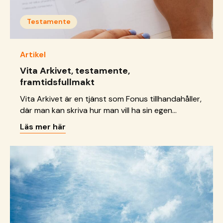
Testamente
Artikel
Vita Arkivet, testamente,
framtidsfullmakt
Vita Arkivet är en tjänst som Fonus tillhandahåller,
där man kan skriva hur man vill ha sin egen
begravning. I Vita Arkivet kan man också fylla i
Läs mer här
andra saker som man vill att de anhöriga ska veta
den dagen man inte längre finns. Sveriges
Begravningsbyråers Förbund har en liknande
tjänst som heter Livsarkivet.