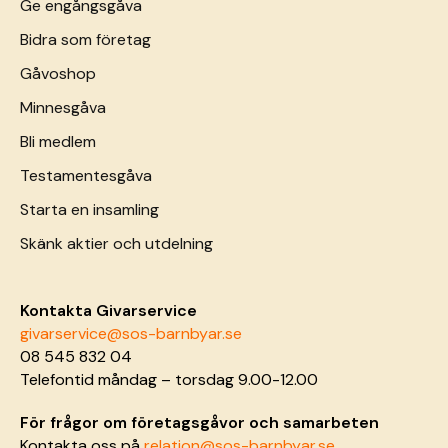
Ge engångsgåva
Bidra som företag
Gåvoshop
Minnesgåva
Bli medlem
Testamentesgåva
Starta en insamling
Skänk aktier och utdelning
Kontakta Givarservice
givarservice@sos-barnbyar.se
08 545 832 04
Telefontid måndag – torsdag 9.00-12.00
För frågor om företagsgåvor och samarbeten
Kontakta oss på
relation@sos-barnbyar.se