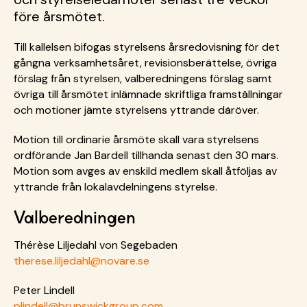
före årsmötet.
Till kallelsen bifogas styrelsens årsredovisning för det
gångna verksamhetsåret, revisionsberättelse, övriga
förslag från styrelsen, valberedningens förslag samt
övriga till årsmötet inlämnade skriftliga framställningar
och motioner jämte styrelsens yttrande däröver.
Motion till ordinarie årsmöte skall vara styrelsens
ordförande Jan Bardell tillhanda senast den 30 mars.
Motion som avges av enskild medlem skall åtföljas av
yttrande från lokalavdelningens styrelse.
Valberedningen
Thérèse Liljedahl von Segebaden
therese.liljedahl@novare.se
Peter Lindell
plindell@brunswickgroup.com