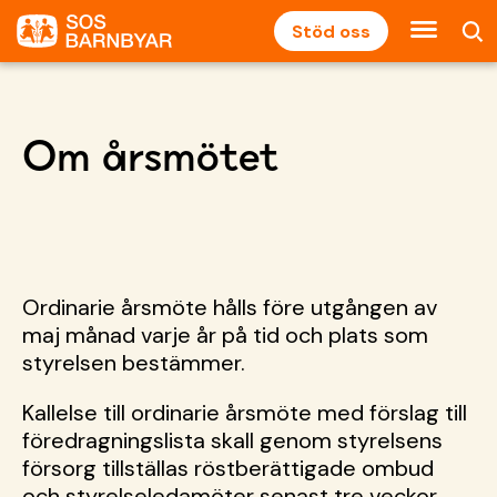
Stöd oss
Om årsmötet
Ordinarie årsmöte hålls före utgången av
maj månad varje år på tid och plats som
styrelsen bestämmer.
Kallelse till ordinarie årsmöte med förslag till
föredragningslista skall genom styrelsens
försorg tillställas röstberättigade ombud
och styrelseledamöter senast tre veckor