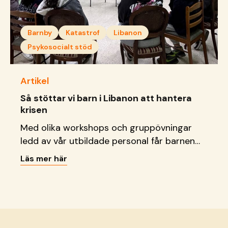
Barnby
Katastrof
Libanon
Psykosocialt stöd
Artikel
Så stöttar vi barn i Libanon att hantera
krisen
Med olika workshops och gruppövningar
ledd av vår utbildade personal får barnen
verktyg att förstå och hantera sina känslor.
Läs mer här