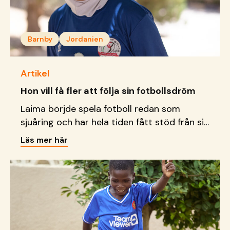
Barnby
Jordanien
Artikel
Hon vill få fler att följa sin fotbollsdröm
Laima börjde spela fotboll redan som
sjuåring och har hela tiden fått stöd från sin
SOS-mamma att följa sin dröm mot att blir
Läs mer här
fotbollsproffs.