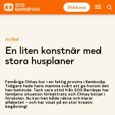
Stöd oss
Artikel
En liten konstnär med
stora husplaner
Femåriga Chhay bor i en fattig provins i Kambodja.
Tidigare hade hans mamma svårt att ge honom det
han behövde. Tack vare stöd från SOS Barnbyar har
familjens situation förbättrats och Chhay börjat i
förskolan. Nu kan han både räkna och klarar
alfabetet – och har visat på en stor kreativ
begåvning!