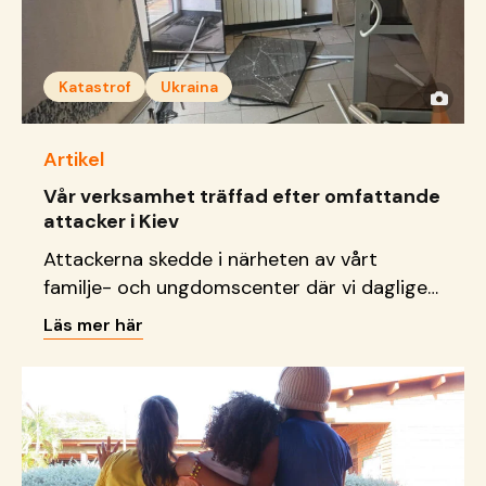
Katastrof
Ukraina
Artikel
Vår verksamhet träffad efter omfattande
attacker i Kiev
Attackerna skedde i närheten av vårt
familje- och ungdomscenter där vi dagligen
tar emot barn, unga och familjer.
Läs mer här