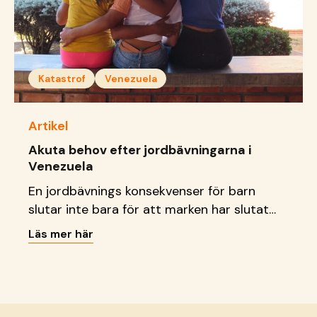
Katastrof
Venezuela
Artikel
Akuta behov efter jordbävningarna i
Venezuela
En jordbävnings konsekvenser för barn
slutar inte bara för att marken har slutat
att skaka. Läs vad vi gör just nu.
Läs mer här