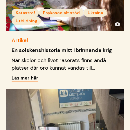
Katastrof
Psykosocialt stöd
Ukraina
Utbildning
Artikel
En solskenshistoria mitt i brinnande krig
När skolor och livet raserats finns ändå
platser där oro kunnat vändas till
delaktighet, kreativitet och
Läs mer här
framtidsdrömmar.