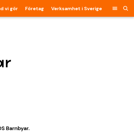
d vi gör
Företag
Verksamhet i Sverige
ar
OS Barnbyar.