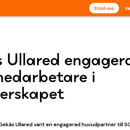
Stöd oss
Va
 Ullared engager
medarbetare i
erskapet
ekås Ullared varit en engagerad huvudpartner till S