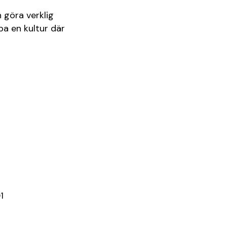
 göra verklig
a en kultur där
1