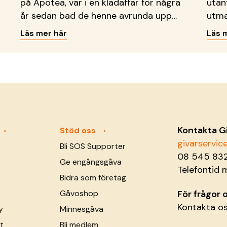
på Apotea, var i en klädaffär för några
utan
år sedan bad de henne avrunda upp
utma
köpet till förmån för en
på al
Läs mer här
Läs 
insamlingsorganisation. Då bestämde
och c
hon sig för att detta också måste gå
geme
att göra i en näthandel.
samh
avgö
fram
affä
Sver
Kontakta G
Stöd oss
gene
givarservi
Bli SOS Supporter
Sver
08 545 83
Ge engångsgåva
Telefontid 
Bidra som företag
Gåvoshop
För frågor
Kontakta o
y
Minnesgåva
t
Bli medlem