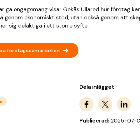
riga engagemang visar Gekås Ullared hur företag kan
ara genom ekonomiskt stöd, utan också genom att skap
r sig delaktiga i ett större syfte.
→
åra företagssamarbeten
Dela inlägget
e
Publicerad:
2025-07-0