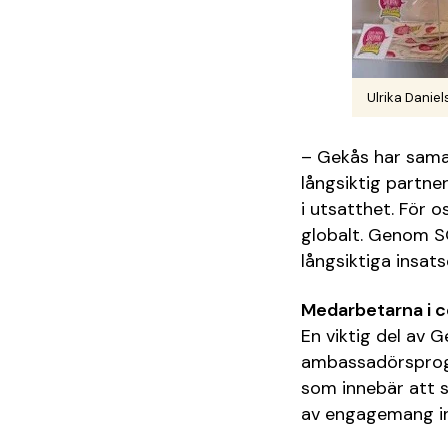
Ulrika Daniel
– Gekås har sama
långsiktig partne
i utsatthet. För o
globalt. Genom S
långsiktiga insats
Medarbetarna i 
En viktig del av
ambassadörsprogra
som innebär att sp
av engagemang i