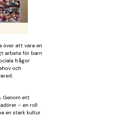
 över att vara en
gt arbete för barn
ociala frågor
behov och
lared.
a. Genom ett
dörer – en roll
pa en stark kultur