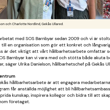
son och Charlotte Nordlind, Gekås Ullared.
rbetat med SOS Barnbyar sedan 2009 och vi är stolta
r till en organisation som gör ett konkret och långvari
ss är det viktigt att vårt hållbarhetsarbete omfattar s
OS Barnbyar kan vi vara med och stötta både akuta 
er, säger Ulrika Danielson, hållbarhetschef på Gekås Ul
centrum
 Gekås hållbarhetsarbete är att engagera medarbetarn
m får anställda möjlighet att bli hållbarhetsambassa
rida kunskap, inspirera kollegor och bidra till att ska
nom företaget.