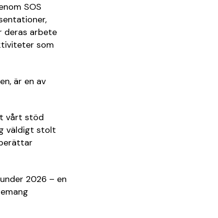
 genom SOS
sentationer,
ur deras arbete
tiviteter som
en, är en av
t vårt stöd
g väldigt stolt
berättar
 under 2026 – en
agemang