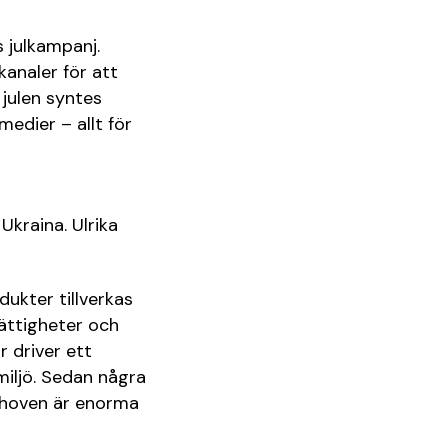
s julkampanj.
kanaler för att
julen syntes
edier – allt för
Ukraina. Ulrika
dukter tillverkas
rättigheter och
r driver ett
miljö. Sedan några
 behoven är enorma