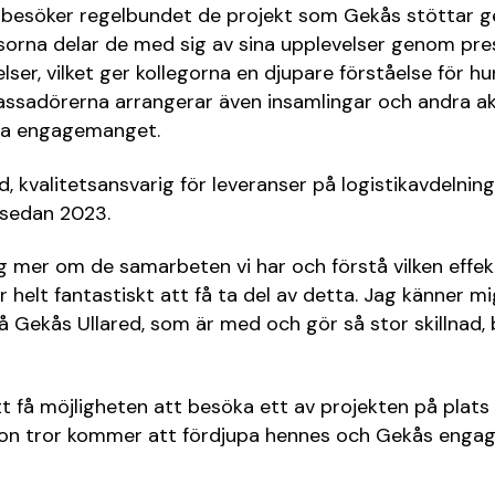
besöker regelbundet de projekt som Gekås stöttar
esorna delar de med sig av sina upplevelser genom pre
lser, vilket ger kollegorna en djupare förståelse för h
assadörerna arrangerar även insamlingar och andra ak
rna engagemanget.
, kvalitetsansvarig för leveranser på logistikavdelning
sedan 2023.
mig mer om de samarbeten vi har och förstå vilken effek
är helt fantastiskt att få ta del av detta. Jag känner mi
å Gekås Ullared, som är med och gör så stor skillnad, 
 få möjligheten att besöka ett av projekten på plats
on tror kommer att fördjupa hennes och Gekås eng