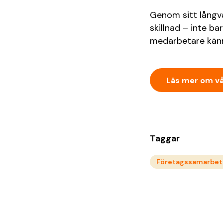
Genom sitt långva
skillnad – inte b
medarbetare känne
Läs mer om v
Taggar
Företagssamarbet