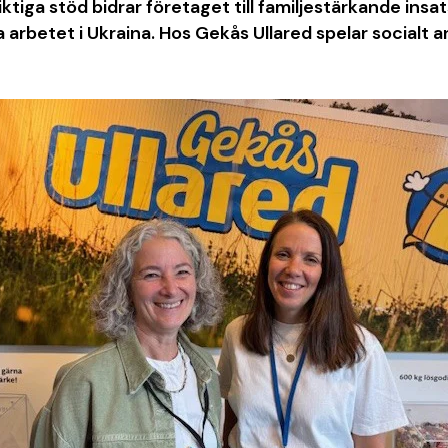
ktiga stöd bidrar företaget till familjestärkande insa
iga arbetet i Ukraina. Hos Gekås Ullared spelar socialt