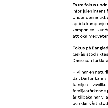
Extra fokus under
Inför julen intens
Under denna tid, d
sprida kampanjen
kampanjen i kundr
att öka medveten
Fokus på Banglad
Gekås stöd riktas
Danielson förklara
– Vi har en naturl
där. Därför känns 
familjers livsvill
familjestärkande 
år tillbaka har vi
och där vårt stöd 