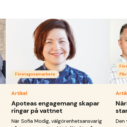
För
Företagssamarbete
Påv
Artikel
Artik
Apoteas engagemang skapar
När
ringar på vattnet
sta
När Sofia Modig, välgörenhetsansvarig
Den 