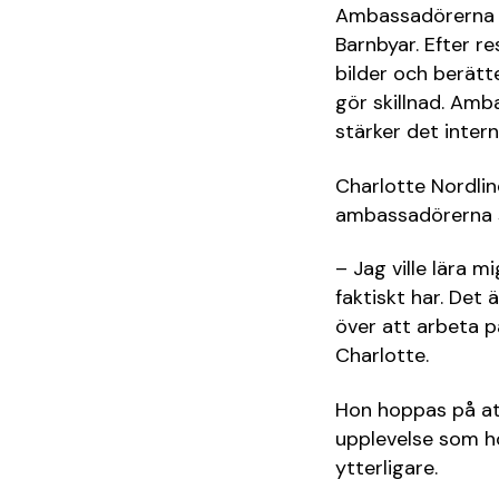
Ambassadörerna 
Barnbyar. Efter r
bilder och berätte
gör skillnad. Amb
stärker det inte
Charlotte Nordlind
ambassadörerna 
– Jag ville lära 
faktiskt har. Det 
över att arbeta p
Charlotte.
Hon hoppas på att
upplevelse som h
ytterligare.