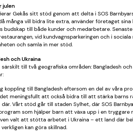
 julen
ifierar Gekås sitt stöd genom att delta i SOS Barnbyar
å många vill bidra lite extra, använder företaget sina 
s budskap till både kunder och medarbetare. Senaste 
estaurangen, vid kundvagnsparkeringen och i sociala m
heten och samla in mer stöd.
esh och Ukraina
 särskilt till två geografiska områden: Bangladesh och 
r:
ig koppling till Bangladesh eftersom en del av våra pro
det meningsfullt att också bidra till att stärka barns 
kor där. Vårt stöd går till staden Sylhet, där SOS Barnbya
program som hjälper barn att växa upp i en tryggare 
 även valt att stötta arbetet i Ukraina – ett land där
verkligen kan göra skillnad.