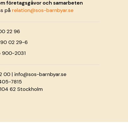
 om företagsgåvor och samarbeten
ss på
relation@sos-barnbyar.se
00 22 96
o 90 02 29-6
o 900-2031
2 00 |
info@sos-barnbyar.se
2405-7815
 104 62 Stockholm