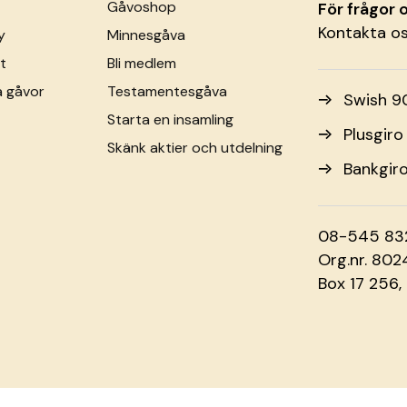
Gåvoshop
För frågor
Kontakta o
y
Minnesgåva
t
Bli medlem
a gåvor
Testamentesgåva
Swish 9
Starta en insamling
Plusgir
Skänk aktier och utdelning
Bankgir
08-545 83
Org.nr. 80
Box 17 256,