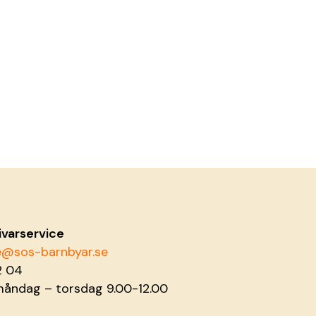
ivarservice
ce@sos-barnbyar.se
2 04
måndag – torsdag 9.00-12.00