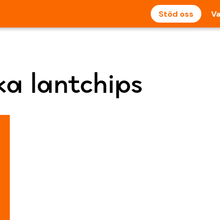
Stöd oss
Va
ka lantchips