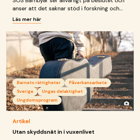
SOS Barnbyar ser allvarligt på beslutet och
anser att det saknar stöd i forskning och
riskerar att få allvarliga konsekvenser för
Läs mer här
barn.
Barnets rättigheter
Påverkansarbete
Sverige
Ungas delaktighet
Ungdomsprogram
Artikel
Utan skyddsnät in i vuxenlivet