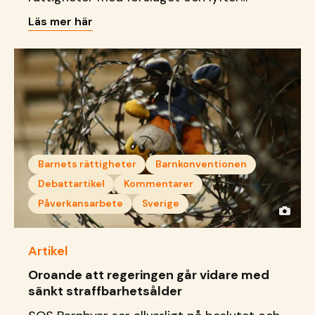
behovet av stärkta stödinsatser som
Läs mer här
bygger på tillit, relationer och långsiktighet.
Barnets rättigheter
Barnkonventionen
Debattartikel
Kommentarer
Påverkansarbete
Sverige
Artikel
Oroande att regeringen går vidare med
sänkt straffbarhetsålder