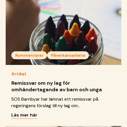
Kommentarer
Påverkansarbete
+2
Artikel
Remissvar om ny lag för
omhändertagande av barn och unga
SOS Barnbyar har lämnat ett remissvar på
regeringens förslag till ny lag om
omhändertagande för vård av barn och unga. Vi
Läs mer här
välkomnar flera viktiga steg för att stärka barns
rättigheter, men lyfter också risker och behov av