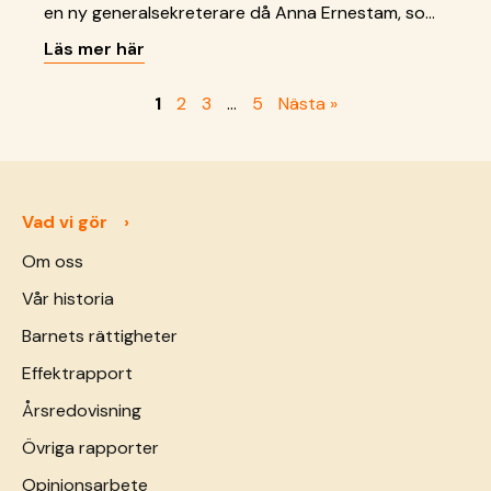
en ny generalsekreterare då Anna Ernestam, som
lett organisationen sedan 2020, lämnar sin roll.
Läs mer här
1
2
3
…
5
Nästa »
Vad vi gör
Om oss
Vår historia
Barnets rättigheter
Effektrapport
Årsredovisning
Övriga rapporter
Opinionsarbete