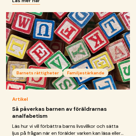
Läs mer här
behöver utvecklas för att inget barn ska lämnas
utan stöd.
Barnets rättigheter
Familjestärkande
+2
Artikel
Så påverkas barnen av föräldrarnas
analfabetism
Läs hur vi vill förbättra barns livsvillkor och sätta
ljus på frågan när en förälder varken kan läsa eller