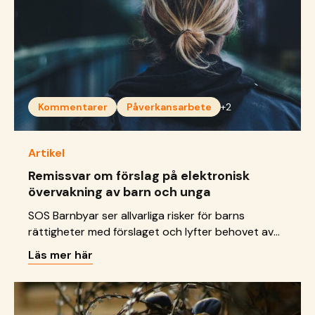
Kommentarer
Påverkansarbete
+2
Artikel
Remissvar om förslag på elektronisk
övervakning av barn och unga
SOS Barnbyar ser allvarliga risker för barns
rättigheter med förslaget och lyfter behovet av
stärkta stödinsatser som bygger på tillit,
Läs mer här
relationer och långsiktighet.