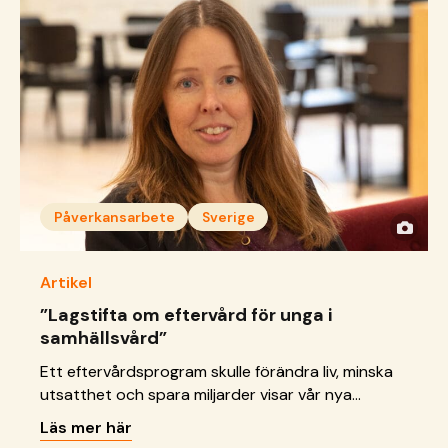
tydlig tillämpning, resurser och långsiktigt stöd för
barn i samhällsvård.
Påverkansarbete
Sverige
Artikel
”Lagstifta om eftervård för unga i
samhällsvård”
Ett eftervårdsprogram skulle förändra liv, minska
utsatthet och spara miljarder visar vår nya
rapport, skriver Petra Nyberg, programchef för
Läs mer här
SOS Barnbyar.