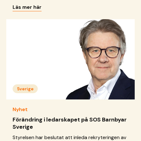
deras röst att nå fram. Därför är vi glada att vi nu
Läs mer här
har beviljats stöd från Socialstyrelsen för att
utveckla vårt arbete med barnombud i Sverige,
ett viktigt steg för att barn och unga ska få sina
röster hörda och rättigheter uppfyllda.
Sverige
Nyhet
Förändring i ledarskapet på SOS Barnbyar
Sverige
Styrelsen har beslutat att inleda rekryteringen av