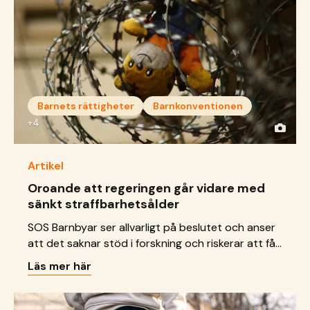
Barnets rättigheter
Barnkonventionen
+4
Artikel
Oroande att regeringen går vidare med
sänkt straffbarhetsålder
SOS Barnbyar ser allvarligt på beslutet och anser
att det saknar stöd i forskning och riskerar att få
allvarliga konsekvenser för barn.
Läs mer här