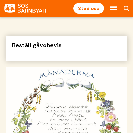
Stöd oss
Beställ gåvobevis