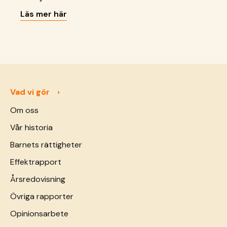
familjer och samhällen.
Läs mer här
Vad vi gör
Om oss
Vår historia
Barnets rättigheter
Effektrapport
Årsredovisning
Övriga rapporter
Opinionsarbete