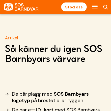
Stöd oss
Artikel
Så känner du igen SOS
Barnbyars värvare
De bär plagg med
SOS Barnbyars
logotyp
på bröstet eller ryggen
De har ett
ID-kort
med SOS Barnbyars