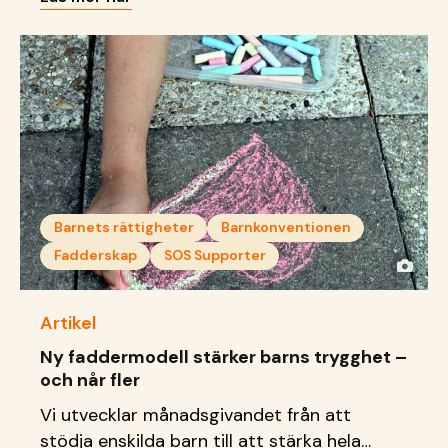
Barnets rättigheter
Barnkonventionen
Fadderskap
SOS Supporter
Artikel
Ny faddermodell stärker barns trygghet –
och når fler
Vi utvecklar månadsgivandet från att
stödja enskilda barn till att stärka hela