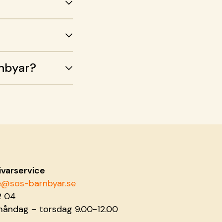
rnbyar?
ivarservice
ce@sos-barnbyar.se
2 04
måndag – torsdag 9.00-12.00