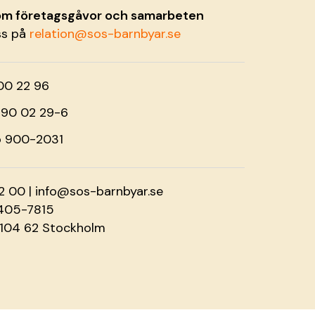
 om företagsgåvor och samarbeten
ss på
relation@sos-barnbyar.se
00 22 96
o 90 02 29-6
o 900-2031
2 00 |
info@sos-barnbyar.se
2405-7815
 104 62 Stockholm