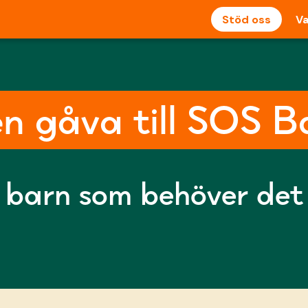
Stöd oss
Va
n gåva till SOS 
 barn som behöver det