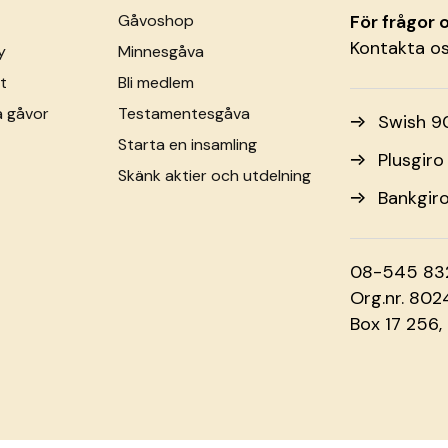
Gåvoshop
För frågor
Kontakta o
y
Minnesgåva
t
Bli medlem
a gåvor
Testamentesgåva
Swish 9
Starta en insamling
Plusgir
Skänk aktier och utdelning
Bankgir
08-545 83
Org.nr. 80
Box 17 256,