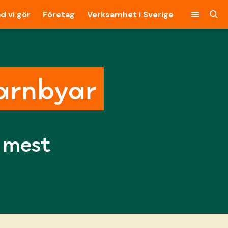
d vi gör
Företag
Verksamhet i Sverige
Barnbyar
 mest