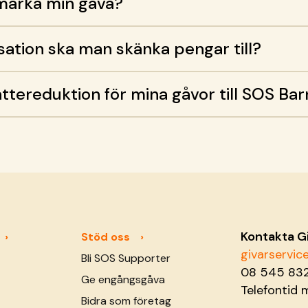
märka min gåva?
sation ska man skänka pengar till?
attereduktion för mina gåvor till SOS Ba
Kontakta G
Stöd oss
givarservi
Bli SOS Supporter
08 545 83
Ge engångsgåva
Telefontid 
Bidra som företag