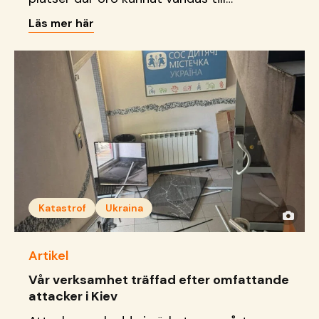
delaktighet, kreativitet och
Läs mer här
framtidsdrömmar.
Katastrof
Ukraina
Artikel
Vår verksamhet träffad efter omfattande
attacker i Kiev