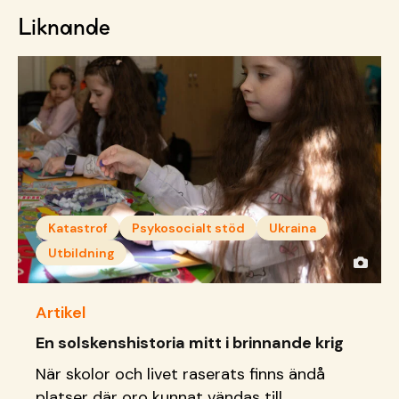
Liknande
Katastrof
Psykosocialt stöd
Ukraina
Utbildning
Artikel
En solskenshistoria mitt i brinnande krig
När skolor och livet raserats finns ändå
platser där oro kunnat vändas till