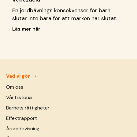
En jordbävnings konsekvenser för barn
slutar inte bara för att marken har slutat
att skaka. Läs vad vi gör just nu.
Läs mer här
Vad vi gör
Om oss
Vår historia
Barnets rättigheter
Effektrapport
Årsredovisning