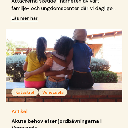
Attackerna skedde i närheten av vårt
familje- och ungdomscenter där vi dagligen
tar emot barn, unga och familjer.
Läs mer här
Katastrof
Venezuela
Artikel
Akuta behov efter jordbävningarna i
Venezuela