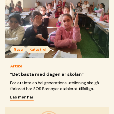
Gaza
Katastrof
+2
Artikel
”Det bästa med dagen är skolan”
För att inte en hel generations utbildning ska gå
förlorad har SOS Barnbyar etablerat tillfälliga
klassrum i tältlägret i Khan Younis.
Läs mer här