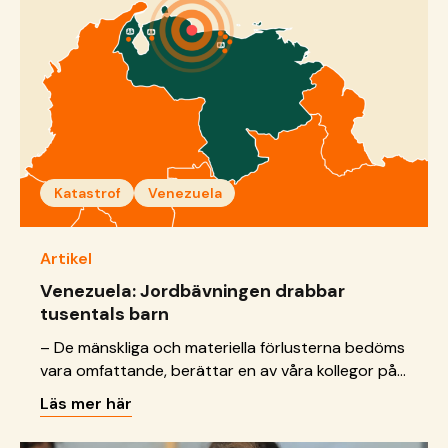
Katastrof
Venezuela
Artikel
Venezuela: Jordbävningen drabbar
tusentals barn
– De mänskliga och materiella förlusterna bedöms
vara omfattande, berättar en av våra kollegor på
SOS Barnbyar i Venezuela.
Läs mer här