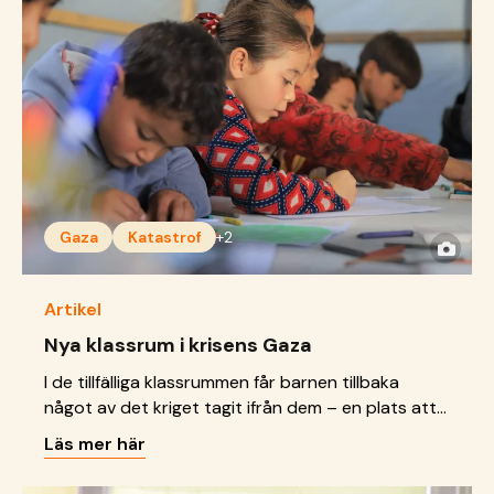
Gaza
Katastrof
+2
Artikel
Nya klassrum i krisens Gaza
I de tillfälliga klassrummen får barnen tillbaka
något av det kriget tagit ifrån dem – en plats att
lära, leka och bara få vara.
Läs mer här