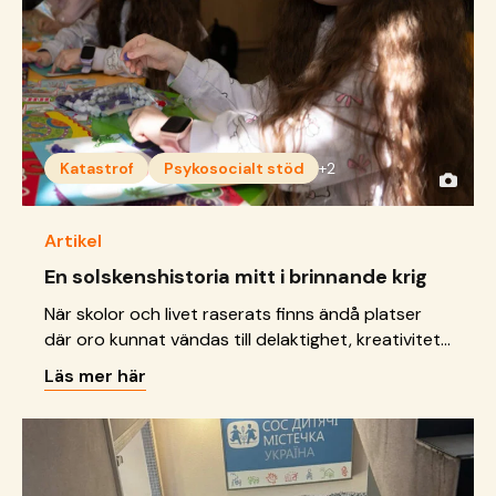
Katastrof
Psykosocialt stöd
+2
Artikel
En solskenshistoria mitt i brinnande krig
När skolor och livet raserats finns ändå platser
där oro kunnat vändas till delaktighet, kreativitet
och framtidsdrömmar.
Läs mer här