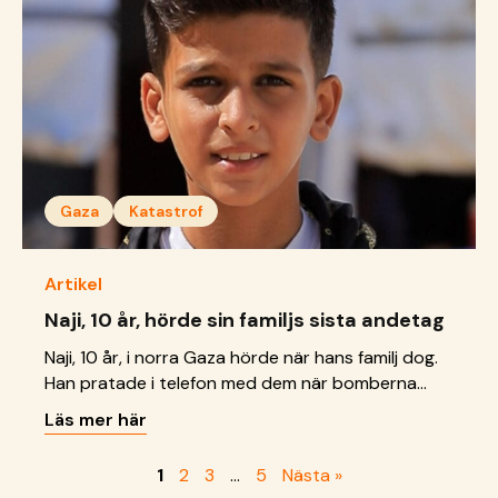
och skydd.
Gaza
Katastrof
Artikel
Naji, 10 år, hörde sin familjs sista andetag
Naji, 10 år, i norra Gaza hörde när hans familj dog.
Han pratade i telefon med dem när bomberna
började falla, hörde paniken i deras röster och
Läs mer här
deras sista skrämda andetag i luren innan
samtalet bröts. På någon minut hade hela familjen
1
2
3
…
5
Nästa »
dött och de enda som fanns kvar var Naji själv och