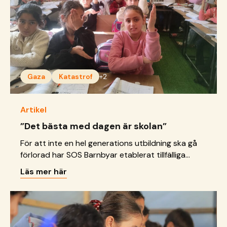
Gaza
Katastrof
+2
Artikel
”Det bästa med dagen är skolan”
För att inte en hel generations utbildning ska gå
förlorad har SOS Barnbyar etablerat tillfälliga
klassrum i tältlägret i Khan Younis.
Läs mer här