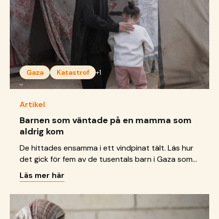
Gaza
Katastrof
+1
Artikel
Barnen som väntade på en mamma som
aldrig kom
De hittades ensamma i ett vindpinat tält. Läs hur
det gick för fem av de tusentals barn i Gaza som
förlorat en eller båda sina föräldrar sedan kriget
Läs mer här
startade.