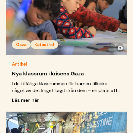
Gaza
Katastrof
+2
Artikel
Nya klassrum i krisens Gaza
I de tillfälliga klassrummen får barnen tillbaka
något av det kriget tagit ifrån dem – en plats att
lära, leka och bara få vara.
Läs mer här