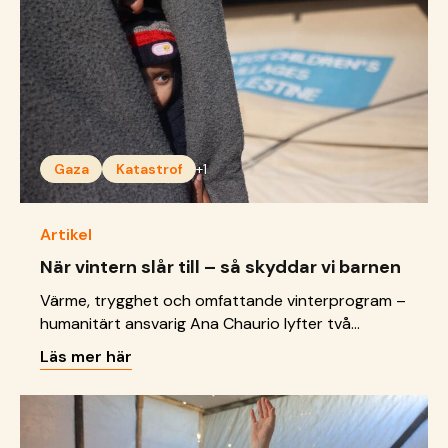
Gaza
Katastrof
+1
Artikel
När vintern slår till – så skyddar vi barnen
Värme, trygghet och omfattande vinterprogram –
humanitärt ansvarig Ana Chaurio lyfter två
exempel hur vi stöttar barn i katastrofer under
Läs mer här
vintern.