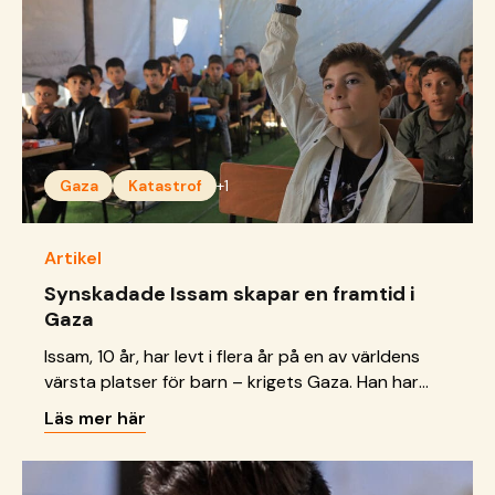
Gaza
Katastrof
+1
Artikel
Synskadade Issam skapar en framtid i
Gaza
Issam, 10 år, har levt i flera år på en av världens
värsta platser för barn – krigets Gaza. Han har
tvingats lämna sitt hem och allt han känner till för
Läs mer här
att leva i ett trångt flyktingläger med tusentals
andra på flykt. Som synskadad är han extra
utsatt och svävar varje dag i livsfara, utan vård