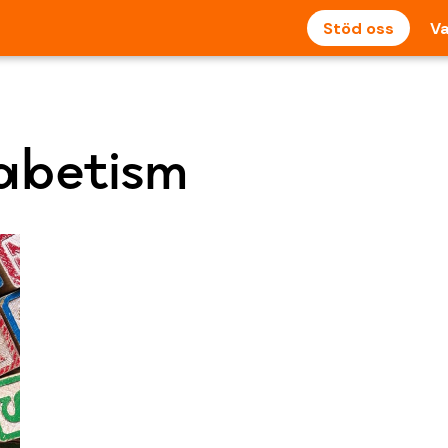
Stöd oss
Va
abetism