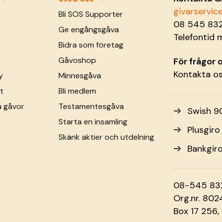
givarservi
Bli SOS Supporter
08 545 83
Ge engångsgåva
Telefontid 
Bidra som företag
Gåvoshop
För frågor
Kontakta o
y
Minnesgåva
t
Bli medlem
a gåvor
Testamentesgåva
Swish 9
Starta en insamling
Plusgir
Skänk aktier och utdelning
Bankgir
08-545 83
Org.nr. 80
Box 17 256,