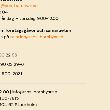
ce@sos-barnbyar.se
2 04
måndag – torsdag 9.00-12.00
 om företagsgåvor och samarbeten
ss på
relation@sos-barnbyar.se
00 22 96
o 90 02 29-6
o 900-2031
2 00 |
info@sos-barnbyar.se
2405-7815
 104 62 Stockholm