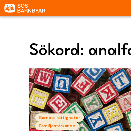
Sökord:
analf
Barnets rättigheter
Familjestärkande
+2