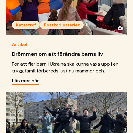
Katastrof
Postkodlotteriet
+1
Artikel
Drömmen om att förändra barns liv
För att fler barn i Ukraina ska kunna växa upp i en
trygg familj förbereds just nu mammor och
pappor i rollen som fosterföräldrar genom ett
Läs mer här
unikt drömprojekt med stöd från
Postkodlotteriet.