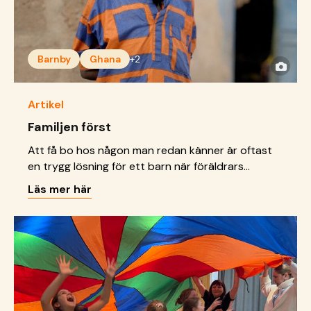
Barnby
Ghana
+2
Artikel
Familjen först
Att få bo hos någon man redan känner är oftast
en trygg lösning för ett barn när föräldrars
omsorg saknas. För Hamid blev den tryggheten
Läs mer här
hans farmor.