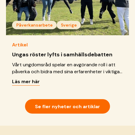
Påverkansarbete
Sverige
Artikel
Ungas röster lyfts i samhällsdebatten
Vårt ungdomsråd spelar en avgörande roll i att
påverka och bidra med sina erfarenheter i viktiga
samhällsfrågor. Linnea Baksås Martinsson,
Läs mer här
barnrättsjurist på SOS Barnbyar, berättar om
ungdomsrådets arbete och deras viktiga insats i
att forma remissvar.
Se fler nyheter och artiklar