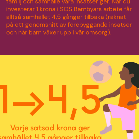
familj och samhälle våra insatser ger. När du
investerar 1 krona i SOS Barnbyars arbete får
alltså samhället 4,5 gånger tillbaka (räknat
på ett genomsnitt av förebyggande insatser
och när barn växer upp i vår omsorg).