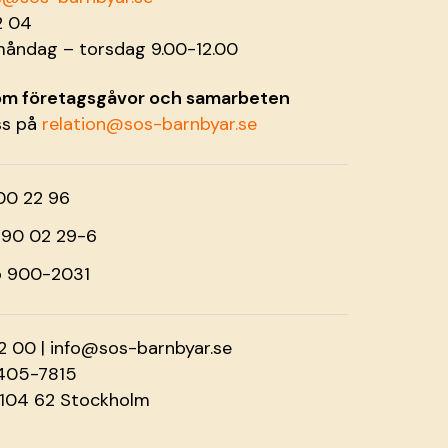
2 04
måndag – torsdag 9.00-12.00
 om företagsgåvor och samarbeten
ss på
relation@sos-barnbyar.se
00 22 96
o 90 02 29-6
o 900-2031
2 00 |
info@sos-barnbyar.se
2405-7815
 104 62 Stockholm