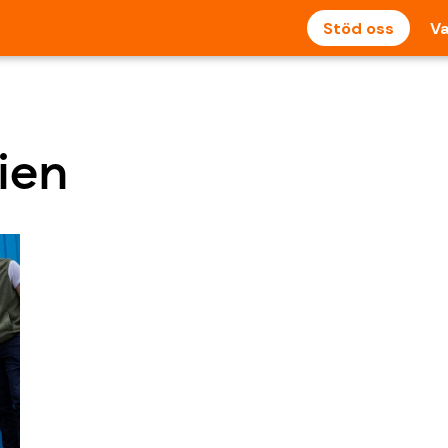
Stöd oss
Va
ien