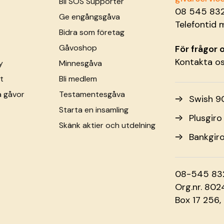
Bli SOS Supporter
08 545 83
Ge engångsgåva
Telefontid 
Bidra som företag
Gåvoshop
För frågor
Kontakta o
y
Minnesgåva
t
Bli medlem
a gåvor
Testamentesgåva
Swish 9
Starta en insamling
Plusgir
Skänk aktier och utdelning
Bankgir
08-545 83
Org.nr. 80
Box 17 256,