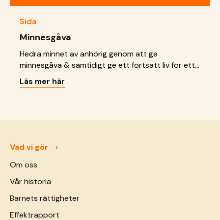
Sida
Minnesgåva
Hedra minnet av anhörig genom att ge
minnesgåva & samtidigt ge ett fortsatt liv för ett
barn! När du skänker minnesgåva skickar vi ett
Läs mer här
minnesblad till de anhöriga.
Vad vi gör
Om oss
Vår historia
Barnets rättigheter
Effektrapport