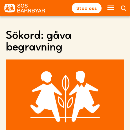
Stöd oss
Sökord:
gåva
begravning