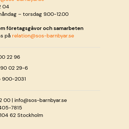
2 04
måndag – torsdag 9.00-12.00
 om företagsgåvor och samarbeten
ss på
relation@sos-barnbyar.se
00 22 96
o 90 02 29-6
o 900-2031
2 00 |
info@sos-barnbyar.se
2405-7815
 104 62 Stockholm