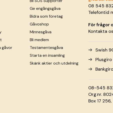
Bli SOS Supporter
08 545 83
Ge engångsgåva
Telefontid 
Bidra som företag
Gåvoshop
För frågor
Kontakta o
y
Minnesgåva
t
Bli medlem
a gåvor
Testamentesgåva
Swish 9
Starta en insamling
Plusgir
Skänk aktier och utdelning
Bankgir
08-545 83
Org.nr. 80
Box 17 256,