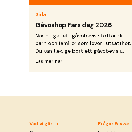
Sida
Gåvoshop Fars dag 2026
När du ger ett gåvobevis stöttar du
barn och familjer som lever i utsatthet.
Du kan t.ex. ge bort ett gåvobevis i
bröllopsgåva, dopgåva eller
Läs mer här
födelsedagspresent!
Vad vi gör
Frågor & svar