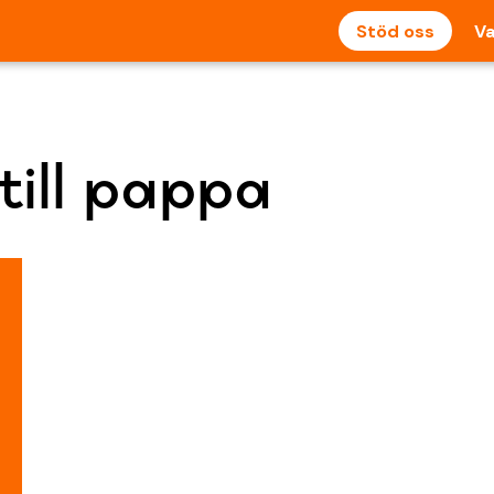
Stöd oss
Va
till pappa