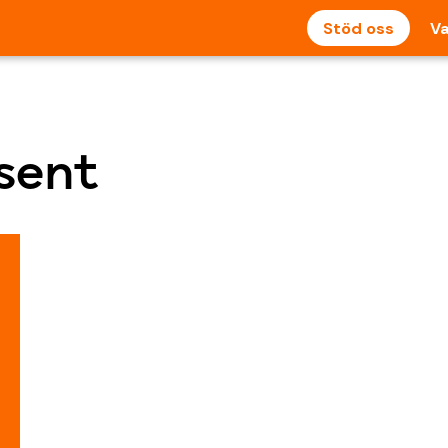
Stöd oss
Va
esent