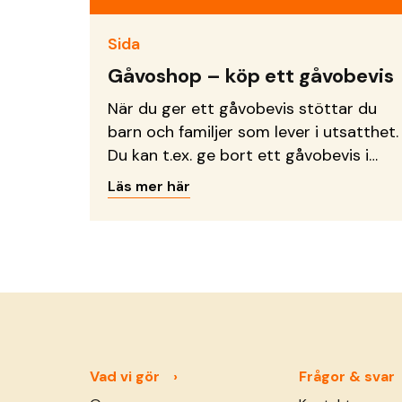
Sida
Gåvoshop – köp ett gåvobevis
När du ger ett gåvobevis stöttar du
barn och familjer som lever i utsatthet.
Du kan t.ex. ge bort ett gåvobevis i
bröllopsgåva, dopgåva eller
Läs mer här
födelsedagspresent!
Vad vi gör
Frågor & svar