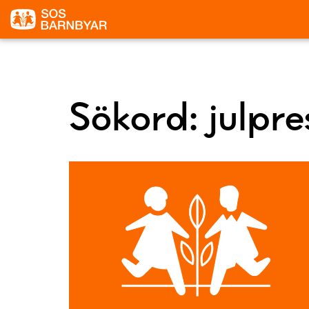
Sökord:
julpr