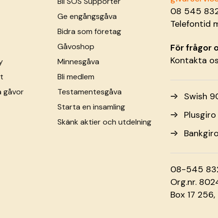
Bli SOS Supporter
08 545 83
Ge engångsgåva
Telefontid 
Bidra som företag
Gåvoshop
För frågor
Kontakta o
y
Minnesgåva
t
Bli medlem
a gåvor
Testamentesgåva
Swish 9
Starta en insamling
Plusgir
Skänk aktier och utdelning
Bankgir
08-545 83
Org.nr. 80
Box 17 256,