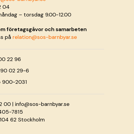
2 04
måndag – torsdag 9.00-12.00
 om företagsgåvor och samarbeten
ss på
relation@sos-barnbyar.se
00 22 96
o 90 02 29-6
o 900-2031
2 00 |
info@sos-barnbyar.se
2405-7815
 104 62 Stockholm