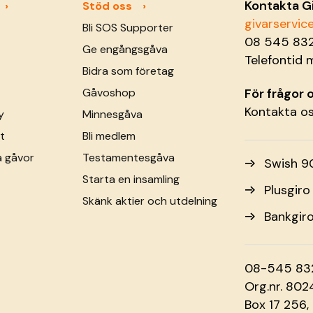
Kontakta G
Stöd oss
givarservi
Bli SOS Supporter
08 545 83
Ge engångsgåva
Telefontid 
Bidra som företag
Gåvoshop
För frågor
Kontakta o
y
Minnesgåva
t
Bli medlem
a gåvor
Testamentesgåva
Swish 9
Starta en insamling
Plusgir
Skänk aktier och utdelning
Bankgir
08-545 83
Org.nr. 80
Box 17 256,