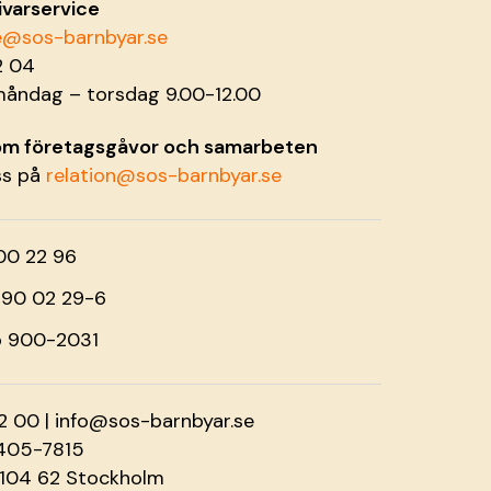
ivarservice
ce@sos-barnbyar.se
2 04
måndag – torsdag 9.00-12.00
 om företagsgåvor och samarbeten
ss på
relation@sos-barnbyar.se
00 22 96
o 90 02 29-6
o 900-2031
2 00 |
info@sos-barnbyar.se
2405-7815
 104 62 Stockholm