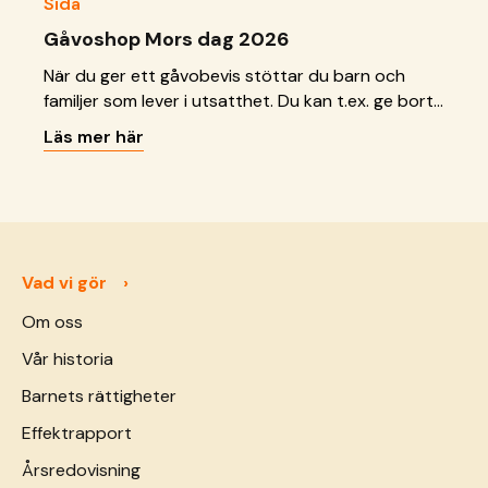
Sida
Gåvoshop Mors dag 2026
När du ger ett gåvobevis stöttar du barn och
familjer som lever i utsatthet. Du kan t.ex. ge bort
ett gåvobevis i bröllopsgåva, dopgåva eller
Läs mer här
födelsedagspresent!
Vad vi gör
Om oss
Vår historia
Barnets rättigheter
Effektrapport
Årsredovisning