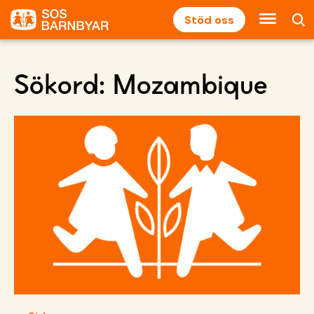
Stöd oss
Sökord:
Mozambique