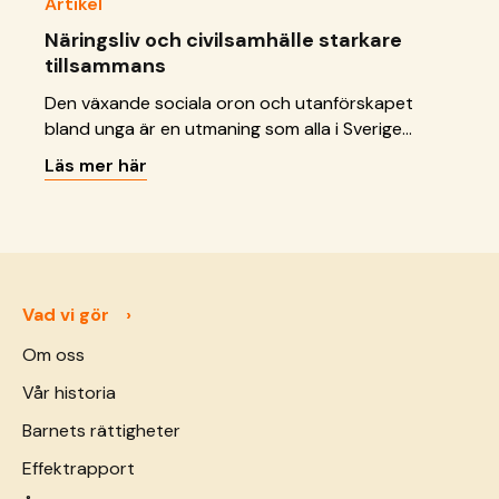
Artikel
Näringsliv och civilsamhälle starkare
tillsammans
Den växande sociala oron och utanförskapet
bland unga är en utmaning som alla i Sverige
måste ta på allvar. Det är hög tid för näringslivet
Läs mer här
och civilsamhället att inse att gemensamma
investeringar i samhällets stabilitet och trygghet
är avgörande för allas vår långsiktiga framgång,
skriver Lars Brånn, affärsområdeschef Resiliens,
Ramboll Sverige och Anna Ernestam,
generalsekreterare SOS Barnbyar Sverige.
Vad vi gör
Om oss
Vår historia
Barnets rättigheter
Effektrapport