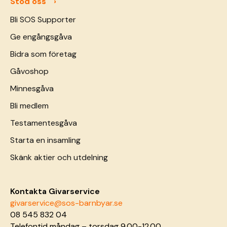
Stöd oss
Bli SOS Supporter
Ge engångsgåva
Bidra som företag
Gåvoshop
Minnesgåva
Bli medlem
Testamentesgåva
Starta en insamling
Skänk aktier och utdelning
Kontakta Givarservice
givarservice@sos-barnbyar.se
08 545 832 04
Telefontid måndag – torsdag 9.00-12.00