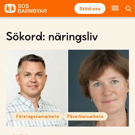
Stöd oss
Sökord:
näringsliv
Företagssamarbete
Påverkansarbete