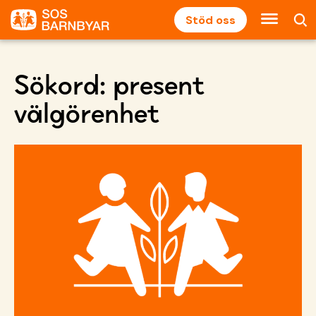
Stöd oss
Sökord:
present
välgörenhet