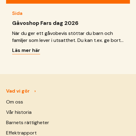
Sida
Gåvoshop Fars dag 2026
När du ger ett gåvobevis stöttar du barn och
familjer som lever i utsatthet. Du kan t.ex. ge bort
ett gåvobevis i bröllopsgåva, dopgåva eller
Läs mer här
födelsedagspresent!
Vad vi gör
Om oss
Vår historia
Barnets rättigheter
Effektrapport