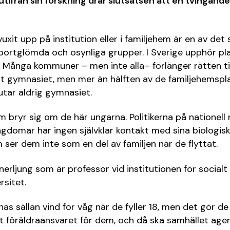
utifrån sin forskning drar slutsatsen att en tvingande
xit upp på institution eller i familjehem är en av det
ortglömda och osynliga grupper. I Sverige upphör pla
 Många kommuner – men inte alla– förlänger rätten till
ut gymnasiet, men mer än hälften av de familjehemsp
tar aldrig gymnasiet.
 bryr sig om de här ungarna. Politikerna på nationell n
ngdomar har ingen självklar kontakt med sina biologisk
ser dem inte som en del av familjen när de flyttat.
erljung som är professor vid institutionen för socialt
sitet.
as sällan vind för våg när de fyller 18, men det gör de
t föräldraansvaret för dem, och då ska samhället age