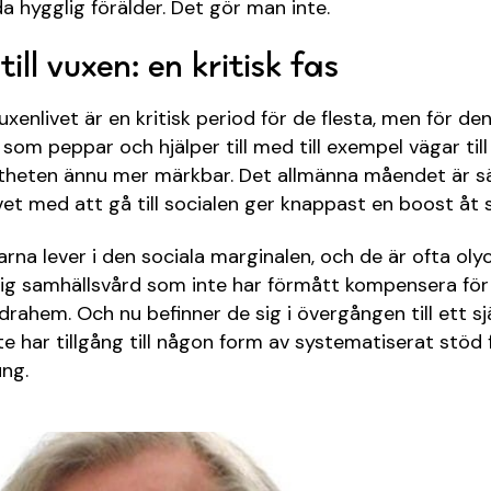
 hygglig förälder. Det gör man inte.
ill vuxen: en kritisk fas
 vuxenlivet är en kritisk period för de flesta, men för d
 som peppar och hjälper till med till exempel vägar til
ttheten ännu mer märkbar. Det allmänna måendet är sä
vet med att gå till socialen ger knappast en boost åt 
na lever i den sociala marginalen, och de är ofta olyc
ig samhällsvård som inte har förmått kompensera för 
äldrahem. Och nu befinner de sig i övergången till ett s
te har tillgång till någon form av systematiserat stöd 
ung.