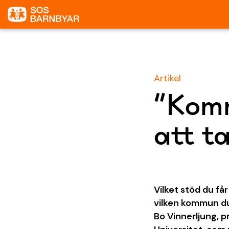
Artikel
”Komm
att t
Vilket stöd du få
vilken kommun du 
Bo Vinnerljung, p