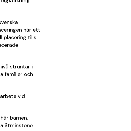
 lagstiftning
 svenska
ceringen när ett
 placering tills
lacerade
ivå struntar i
a familjer och
 arbete vid
 här barnen.
ra åtminstone