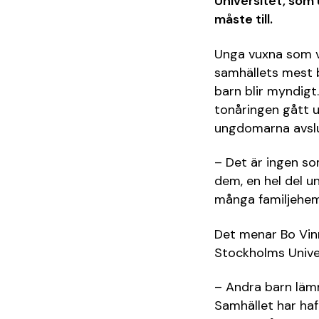
Universitet, som 
måste till.
Unga vuxna som vu
samhällets mest b
barn blir myndigt.
tonåringen gått 
ungdomarna avslu
– Det är ingen som
dem, en hel del u
många familjehem 
Det menar Bo Vinn
Stockholms Univer
– Andra barn lämn
Samhället har haf