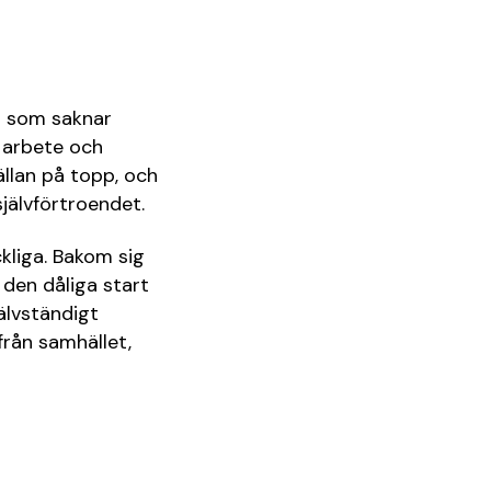
en som saknar
l arbete och
llan på topp, och
självförtroendet.
kliga. Bakom sig
den dåliga start
jälvständigt
från samhället,