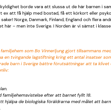
ldighet borde vara att slussa ut de här barnen i sam
t ex att få hjälp med bostad, få ett körkort eller psyk
a saker! Norge, Danmark, Finland, England och flera and
t här – men inte Sverige. I Norden är vi sämst i klasse
i familjehem som Bo Vinnerljung gjort tillsammans med 
na en tvingande lagstiftning kring ett antal insatser so
de barn i Sverige bättre förutsättningar att ta klivet u
nliv:
.
lan.
gd familjehemsvistelse efter att barnet fyllt 18.
tt hjälpa de biologiska föräldrarna med målet att bar
.