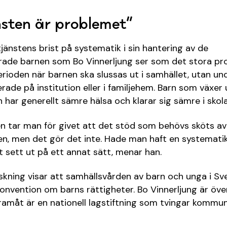
nsten är problemet”
tjänstens brist på systematik i sin hantering av de
rade barnen som Bo Vinnerljung ser som det stora pr
perioden när barnen ska slussas ut i samhället, utan un
rade på institution eller i familjehem. Barn som växer 
on har generellt sämre hälsa och klarar sig sämre i skola
en tar man för givet att det stöd som behövs sköts av
n, men det gör det inte. Hade man haft en systematik
t sett ut på ett annat sätt, menar han.
skning visar att samhällsvården av barn och unga i Sve
nkonvention om barns rättigheter. Bo Vinnerljung är öv
amåt är en nationell lagstiftning som tvingar kommun