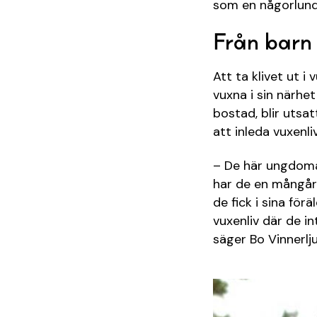
som en någorlunda
Från barn t
Att ta klivet ut i
vuxna i sin närhet
bostad, blir utsa
att inleda vuxenli
– De här ungdomar
har de en mångår
de fick i sina för
vuxenliv där de in
säger Bo Vinnerlj