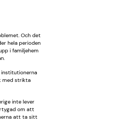
oblemet. Och det
der hela perioden
upp i familjehem
n.
 institutionerna
 med strikta
rige inte lever
ertygad om att
erna att ta sitt