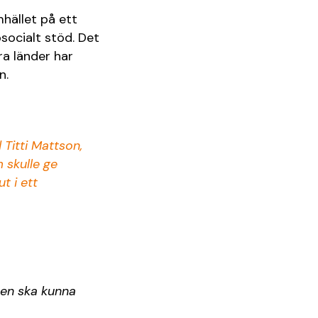
hället på ett
osocialt stöd. Det
ra länder har
n.
Titti Mattson,
m skulle ge
t i ett
nen ska kunna