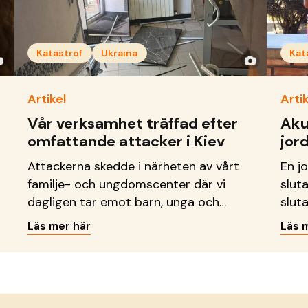
Katastrof
Ukraina
Kat
Artikel
Artik
Vår verksamhet träffad efter
Aku
omfattande attacker i Kiev
jor
Attackerna skedde i närheten av vårt
En j
familje- och ungdomscenter där vi
slut
dagligen tar emot barn, unga och
sluta
familjer.
Läs mer här
Läs 