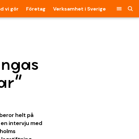
d vi gör
Företag
Verksamhet i Sverige
ingas
ar”
beror helt på
 en intervju med
kholms