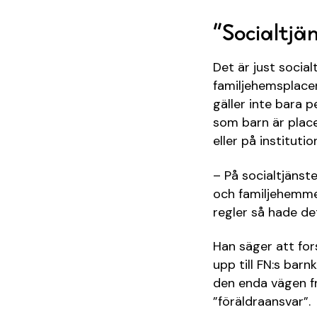
”Socialtjä
Det är just social
familjehemsplace
gäller inte bara 
som barn är place
eller på instituti
– På socialtjänst
och familjehemme
regler så hade de
Han säger att for
upp till FN:s bar
den enda vägen fr
”föräldraansvar”.