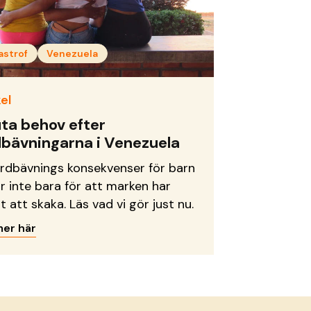
astrof
Venezuela
el
ta behov efter
dbävningarna i Venezuela
ordbävnings konsekvenser för barn
ar inte bara för att marken har
t att skaka. Läs vad vi gör just nu.
mer här