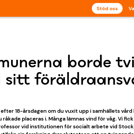
Stöd oss
Va
unerna borde tv
a sitt föräldraansv
r efter 18-årsdagen om du vuxit upp i samhällets vård 
råkade placeras i. Många lämnas vind för våg. Vi fick
rofessor vid institutionen för socialt arbete vid Stoc