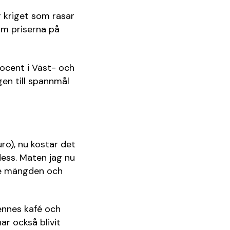
kriget som rasar
om priserna på
rocent i Väst- och
gen till spannmål
ro), nu kostar det
dess. Maten jag nu
åde mängden och
ennes kafé och
ar också blivit