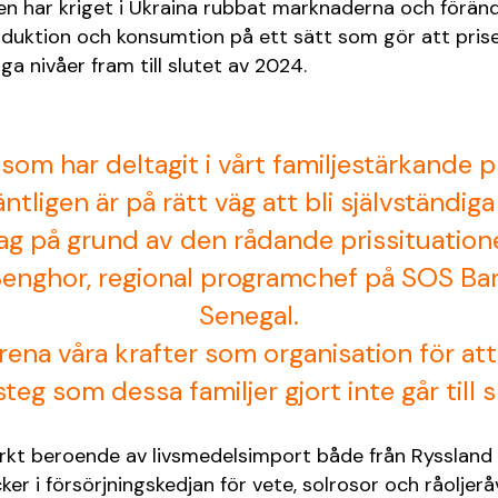
en har kriget i Ukraina rubbat marknaderna och förän
oduktion och konsumtion på ett sätt som gör att pris
öga nivåer fram till slutet av 2024.
 som har deltagit i vårt familjestärkande p
tligen är på rätt väg att bli självständiga
ag på grund av den rådande prissituation
enghor, regional programchef på SOS Bar
Senegal.
rena våra krafter som organisation för att s
teg som dessa familjer gjort inte går till sp
arkt beroende av livsmedelsimport både från Ryssland 
er i försörjningskedjan för vete, solrosor och råoljerå