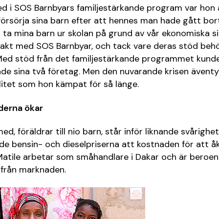
ed i SOS Barnbyars familjestärkande program var hon 
örsörja sina barn efter att hennes man hade gått bort
t ta mina barn ur skolan på grund av vår ekonomiska s
takt med SOS Barnbyar, och tack vare deras stöd behö
 Med stöd från det familjestärkande programmet kunde
de sina två företag. Men den nuvarande krisen äventy
itet som hon kämpat för så länge.
derna ökar
, föräldrar till nio barn, står inför liknande svårighe
de bensin- och dieselpriserna att kostnaden för att åka
Matile arbetar som småhandlare i Dakar och är beroen
h från marknaden.