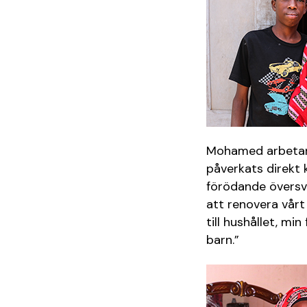
Mohamed arbetar s
påverkats direkt 
förödande översvä
att renovera vårt
till hushållet, mi
barn.”