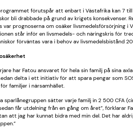
rogrammet förutspår att enbart i Västafrika kan 7 till
skor bli drabbade på grund av krigets konsekvenser. R
es var prognoserna om osäker livsmedelsförsörjning i V
nen står inför en livsmedels- och näringskris för tred
niskor förväntas vara i behov av livsmedelsbistånd 20
osäkerhet
are har Fatou ansvaret för hela sin familj på sina axla
sedan delta i ett initiativ för att spara pengar som SO
ör familjer i närsamhället.
 sparlånegruppen sätter varje familj in 2 500 CFA (cir
dan får utdelning från en gång om året”, förklarar Fa
tan att jag har kunnat bidra med min del. Det har ald
uppen.”