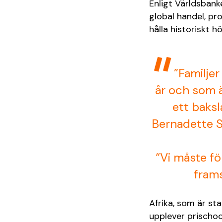
Enligt Världsbank
global handel, pr
hålla historiskt h
”Familjer
år och som än
ett baksl
Bernadette S
“Vi måste fö
frams
Afrika, som är st
upplever prischock