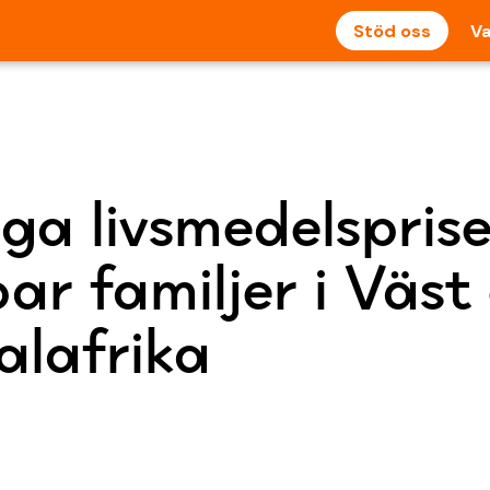
Stöd oss
Va
ga livsmedelsprise
ar familjer i Väst
alafrika