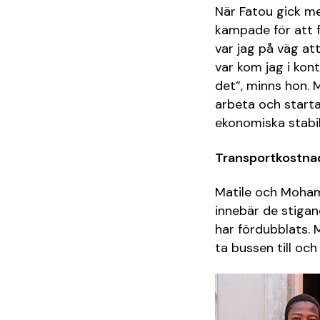
När Fatou gick m
kämpade för att f
var jag på väg at
var kom jag i kon
det”, minns hon.
arbeta och starta
ekonomiska stabil
Transportkostna
Matile och Mohamed
innebär de stigan
har fördubblats. 
ta bussen till oc