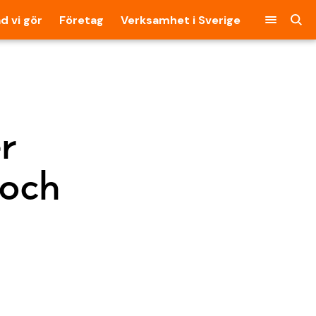
d vi gör
Företag
Verksamhet i Sverige
r
 och