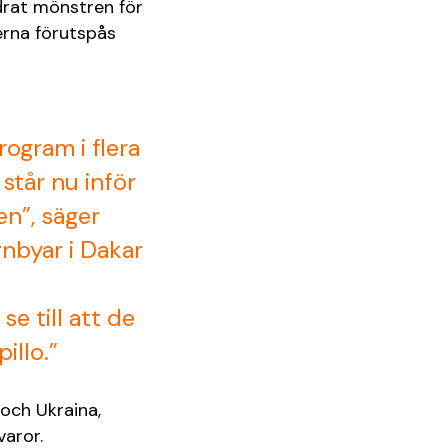
drat mönstren för
erna förutspås
rogram i flera
 står nu inför
en”, säger
nbyar i Dakar
e till att de
illo.”
och Ukraina,
varor.