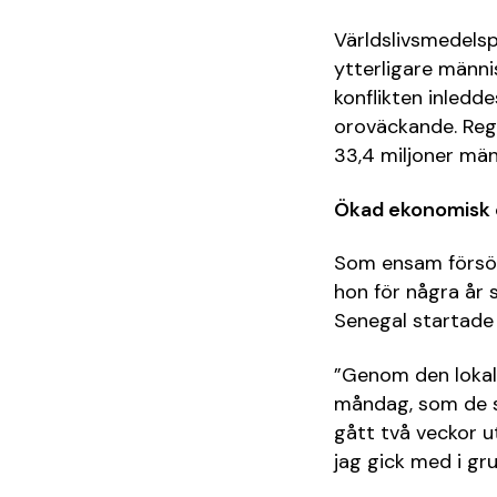
Världslivsmedelsp
ytterligare männi
konflikten inledd
oroväckande. Regio
33,4 miljoner män
Ökad ekonomisk 
Som ensam försörj
hon för några år 
Senegal startade f
”Genom den lokala
måndag, som de se
gått två veckor u
jag gick med i gr