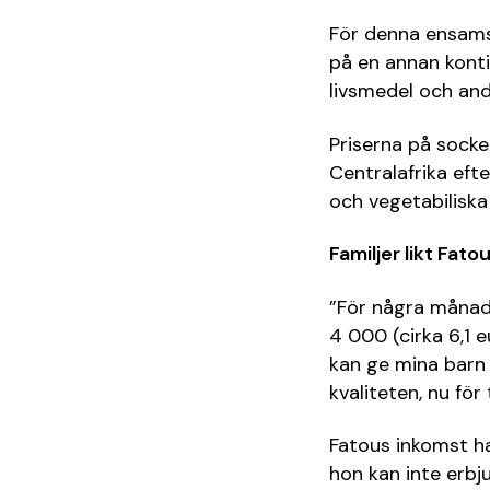
För denna ensams
på en annan konti
livsmedel och andr
Priserna på socker
Centralafrika eft
och vegetabiliska 
Familjer likt Fato
”För några månade
4 000 (cirka 6,1 e
kan ge mina barn 
kvaliteten, nu för 
Fatous inkomst ha
hon kan inte erbj