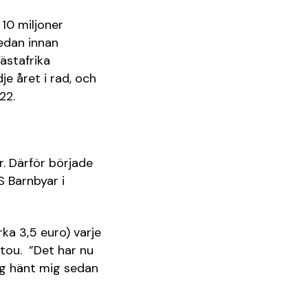
 10 miljoner
edan innan
ästafrika
je året i rad, och
22.
r. Därför började
S Barnbyar i
ka 3,5 euro) varje
tou. ”Det har nu
rig hänt mig sedan