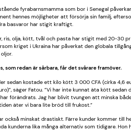
tående fyrabarnsmamma som bor i Senegal påverkar 
nent hennes möjligheter att försörja sin familj, efters
a basvaror har stigit kraftigt.
, ris, olja, kött, tvål och pasta har stigit med 20-30 p
ersom kriget i Ukraina har påverkat den globala tillgån
oljor.
us, som redan är sårbara, får det svårare framöver.
r sedan kostade ett kilo kött 3 000 CFA (cirka 4,6 eu
uro)”, säger Fatou. ”Vi har inte kunnat äta kött sedan 
har förändrats. Jag har blivit tvungen att minska b
tiden äter vi bara lite bröd till frukost.”
r också minskat drastiskt. Färre kunder kommer till h
uda kunderna lika många alternativ som tidigare. Hon h