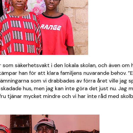
om säkerhetsvakt i den lokala skolan, och även om h
kämpar han för att klara familjens nuvarande behov. ”E
mningarna som vi drabbades av förra året ville jag s
 skadade hus, men jag kan inte göra det just nu. Jag 
n fru tjänar mycket mindre och vi har inte råd med skolb