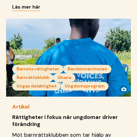
förebild för andra unga.
Läs mer här
Barnets rättigheter
Barnkonventionen
Barnrättsklubb
Ghana
Ungas delaktighet
Ungdomsprogram
Artikel
Rättigheter i fokus när ungdomar driver
förändring
Möt barnrättsklubben som tar hjälp av