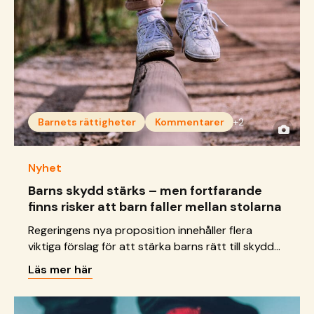
Barnets rättigheter
Kommentarer
+2
Nyhet
Barns skydd stärks – men fortfarande
finns risker att barn faller mellan stolarna
Regeringens nya proposition innehåller flera
viktiga förslag för att stärka barns rätt till skydd
och stöd från socialnämnden. Men flera områden
Läs mer här
behöver utvecklas för att inget barn ska lämnas
utan stöd.