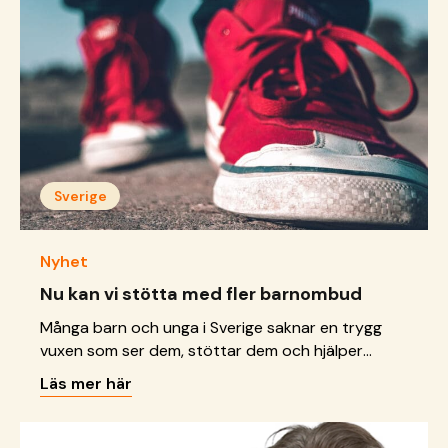
Sverige
Nyhet
Nu kan vi stötta med fler barnombud
Många barn och unga i Sverige saknar en trygg
vuxen som ser dem, stöttar dem och hjälper
deras röst att nå fram. Därför är vi glada att vi nu
Läs mer här
har beviljats stöd från Socialstyrelsen för att
utveckla vårt arbete med barnombud i Sverige,
ett viktigt steg för att barn och unga ska få sina