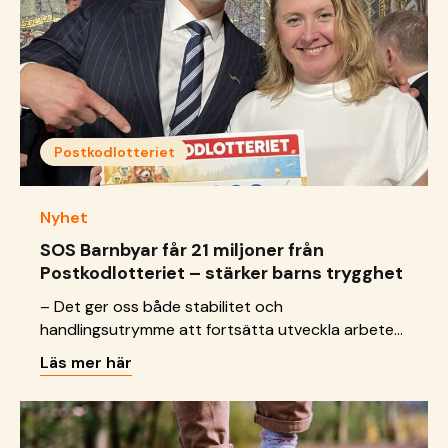
Postkodlotteriet
Nyhet
SOS Barnbyar får 21 miljoner från
Postkodlotteriet – stärker barns trygghet
– Det ger oss både stabilitet och
handlingsutrymme att fortsätta utveckla arbetet
för barns rättigheter globalt, säger
Läs mer här
generalsekreterare Jeanette Sundin.