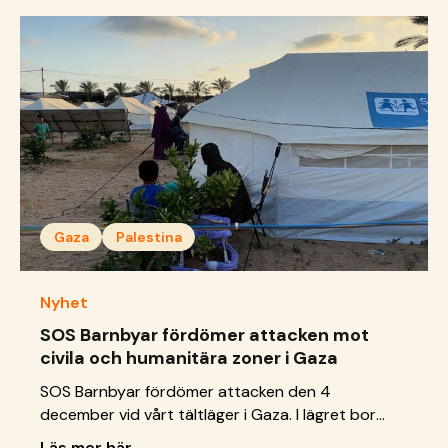
säkerhet.
Gaza
Palestina
Nyhet
SOS Barnbyar fördömer attacken mot
civila och humanitära zoner i Gaza
SOS Barnbyar fördömer attacken den 4
december vid vårt tältläger i Gaza. I lägret bor
barn som inte kan bo med eller har kommit bort
Läs mer här