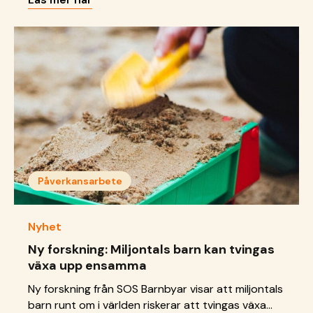
från sina föräldrar under kriget. 20 personer dog,
inklusive barn, enligt sjukvårdspersonal på plats.
Ingen av de 46 barnen eller SOS-personalen kom
till skada fysiskt.
Påverkansarbete
Nyhet
Ny forskning: Miljontals barn kan tvingas
växa upp ensamma
Ny forskning från SOS Barnbyar visar att miljontals
barn runt om i världen riskerar att tvingas växa