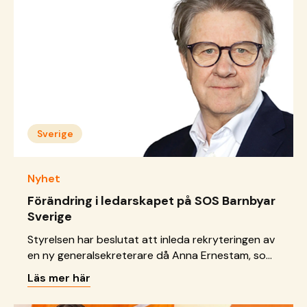
röster hörda och rättigheter uppfyllda.
Sverige
Nyhet
Förändring i ledarskapet på SOS Barnbyar
Sverige
Styrelsen har beslutat att inleda rekryteringen av
en ny generalsekreterare då Anna Ernestam, som
lett organisationen sedan 2020, lämnar sin roll.
Läs mer här