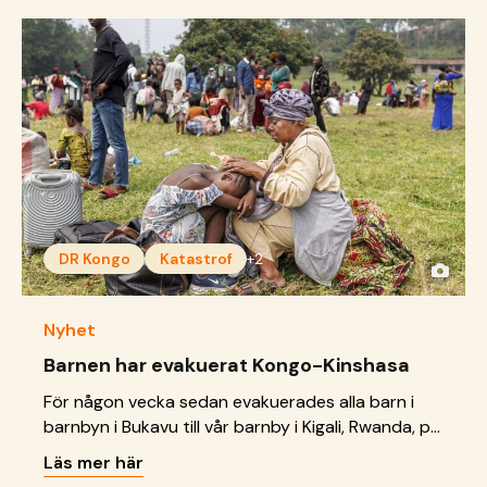
DR Kongo
Katastrof
+2
Nyhet
Barnen har evakuerat Kongo-Kinshasa
För någon vecka sedan evakuerades alla barn i
barnbyn i Bukavu till vår barnby i Kigali, Rwanda, på
grund av konflikten i Demokratiska republiken
Läs mer här
Kongo. Evakueringen gick bra och barnen är i