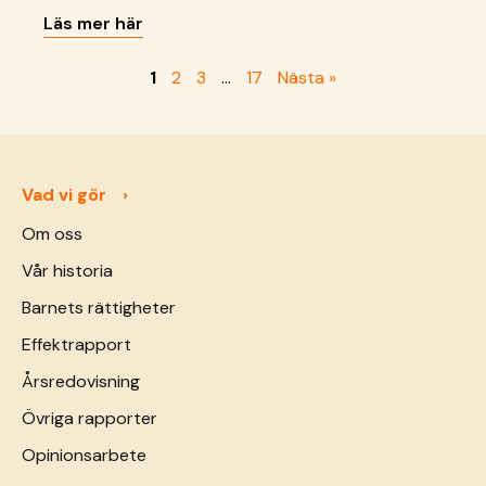
upp på egen hand, utan sina föräldrar.
Läs mer här
Generationsöverskridande våld, ekonomisk
utsatthet och diskriminering hotar att bryta
1
2
3
…
17
Nästa »
samman familjer. Studien som nu presenteras är
den första i sitt slag och ger nya insikter om
varför barn separeras från sina familjer och vad
regeringar, internationella organisationer och
civilsamhället kan göra för att skydda dem.
Vad vi gör
Om oss
Vår historia
Barnets rättigheter
Effektrapport
Årsredovisning
Övriga rapporter
Opinionsarbete