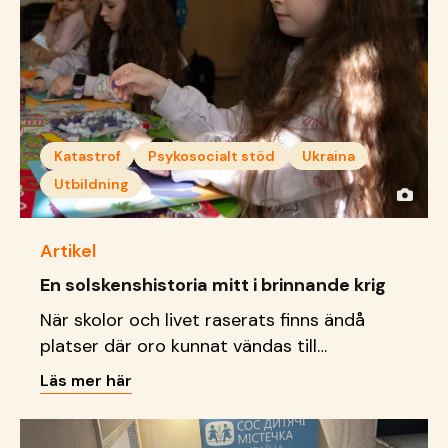
Katastrof
Psykosocialt stöd
Ukraina
Utbildning
Artikel
En solskenshistoria mitt i brinnande krig
När skolor och livet raserats finns ändå
platser där oro kunnat vändas till
delaktighet, kreativitet och
Läs mer här
framtidsdrömmar.