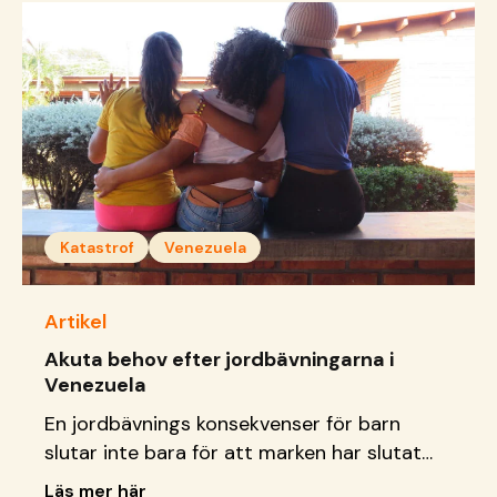
Katastrof
Venezuela
Artikel
Akuta behov efter jordbävningarna i
Venezuela
En jordbävnings konsekvenser för barn
slutar inte bara för att marken har slutat
att skaka. Läs vad vi gör just nu.
Läs mer här