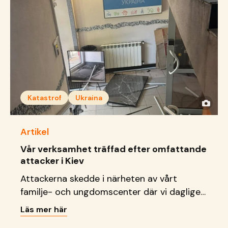
Katastrof
Ukraina
Artikel
Vår verksamhet träffad efter omfattande
attacker i Kiev
Attackerna skedde i närheten av vårt
familje- och ungdomscenter där vi dagligen
tar emot barn, unga och familjer.
Läs mer här