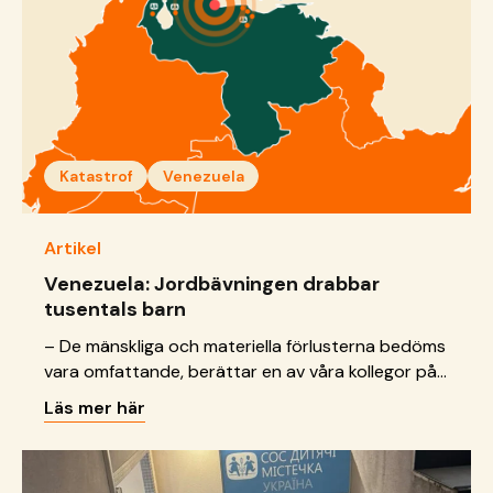
Katastrof
Venezuela
Artikel
Venezuela: Jordbävningen drabbar
tusentals barn
– De mänskliga och materiella förlusterna bedöms
vara omfattande, berättar en av våra kollegor på
SOS Barnbyar i Venezuela.
Läs mer här