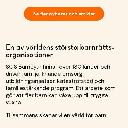
ska visa upp Direktregistrering sker på kontaktfritt
via din mobil – autogiromedgivandet har SOS
Barnbyars logotyp Du kan känna dig trygg som
Se fler nyheter och artiklar
nybliven fadder &hellip; <a href="https://sos-
barnbyar.se/">Continued</a>
En av världens största barnrätts­
organisationer
SOS Barnbyar finns i
över 130 länder
och
driver familjeliknande omsorg,
utbildningsinsatser, katastrofstöd och
familjestärkande program. Ett arbete som
gör att fler barn kan växa upp till trygga
vuxna.
Tillsammans skapar vi en värld för barn.