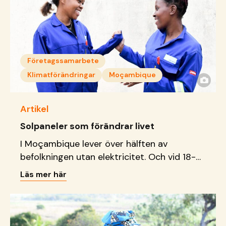
Företagssamarbete
Klimatförändringar
Moçambique
Artikel
Solpaneler som förändrar livet
I Moçambique lever över hälften av
befolkningen utan elektricitet. Och vid 18-
tiden blir det kolsvart. Två familjer som
Läs mer här
hittills levt utan elektricitet är Ezedias och
Cacildas. De går SOS Barnbyars
yrkesutbildning i montering av solpaneler
och hoppas kunna bidra både till mer