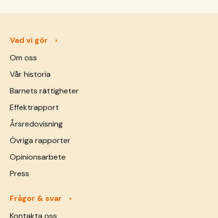
föräldrar lär sig att anpassa sin odling till
klimatet och att odla på ett klimatsmart
sätt. Fembarnsmamman Aissa är en av dem.
Vad vi gör
Om oss
Vår historia
Barnets rättigheter
Effektrapport
Årsredovisning
Övriga rapporter
Opinionsarbete
Press
Frågor & svar
Kontakta oss