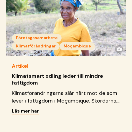
elektricitet i närsamhället, effektivisera sina
företag inom sömnad och försörja sina
familjer.
Företagssamarbete
Klimatförändringar
Moçambique
Artikel
Klimatsmart odling leder till mindre
fattigdom
Klimatförändringarna slår hårt mot de som
lever i fattigdom i Moçambique. Skördarna,
som hela familjer livnär sig på, misslyckas.
Läs mer här
Det leder till näringsbrist, svält och än mer
fattigdom. För att stötta familjerna stöttar
SOS Barnbyar jordbruksgrupper, där