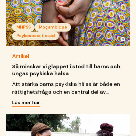
MHPSS
Moçambique
Psykosocialt stöd
Artikel
Så minskar vi glappet i stöd till barns och
ungas psykiska hälsa
Att stärka barns psykiska hälsa är både en
rättighetsfråga och en central del av
hållbar samhällsutveckling.
Läs mer här