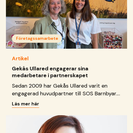
Företagssamarbete
Artikel
Gekås Ullared engagerar sina
medarbetare i partnerskapet
Sedan 2009 har Gekås Ullared varit en
engagerad huvudpartner till SOS Barnbyar.
Genom sitt långsiktiga stöd bidrar
Läs mer här
företaget till familjestärkande insatser i
Bangladesh och till det viktiga arbetet i
Ukraina. Hos Gekås Ullared spelar socialt
ansvarstagande en central roll.