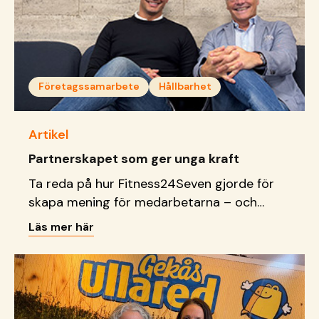
Företagssamarbete
Hållbarhet
Artikel
Partnerskapet som ger unga kraft
Ta reda på hur Fitness24Seven gjorde för
skapa mening för medarbetarna – och
samtidigt göra skillnad för unga.
Läs mer här