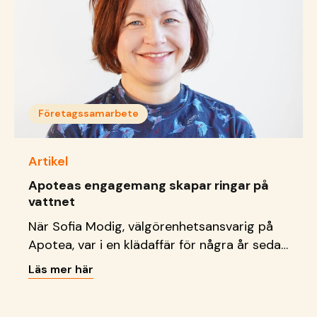
Företagssamarbete
Artikel
Apoteas engagemang skapar ringar på
vattnet
När Sofia Modig, välgörenhetsansvarig på
Apotea, var i en klädaffär för några år sedan
bad de henne avrunda upp köpet till förmån
Läs mer här
för en insamlingsorganisation. Då bestämde
hon sig för att detta också måste gå att