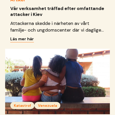
Vår verksamhet träffad efter omfattande
attacker i Kiev
Attackerna skedde i närheten av vårt
familje- och ungdomscenter där vi dagligen
tar emot barn, unga och familjer.
Läs mer här
Katastrof
Venezuela