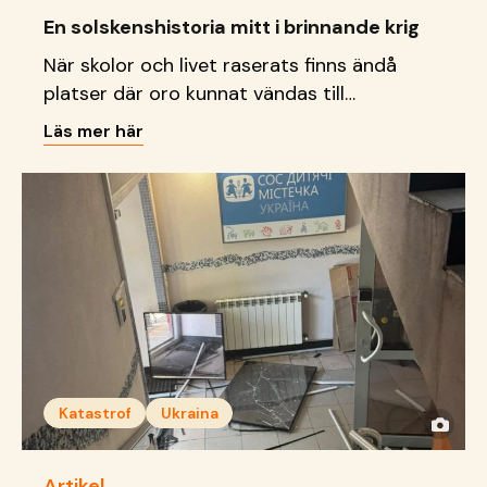
En solskenshistoria mitt i brinnande krig
När skolor och livet raserats finns ändå
platser där oro kunnat vändas till
delaktighet, kreativitet och
Läs mer här
framtidsdrömmar.
Katastrof
Ukraina
Artikel