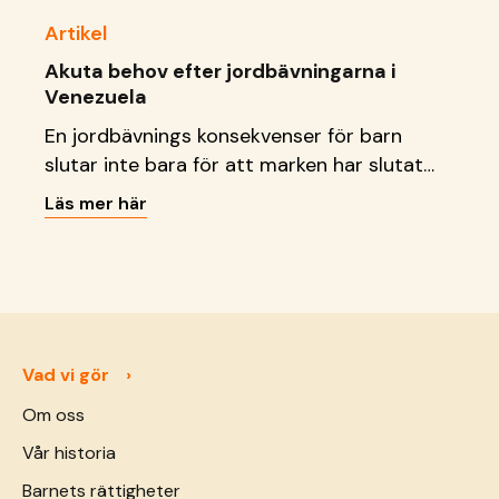
Artikel
Akuta behov efter jordbävningarna i
Venezuela
En jordbävnings konsekvenser för barn
slutar inte bara för att marken har slutat
att skaka. Läs vad vi gör just nu.
Läs mer här
Vad vi gör
Om oss
Vår historia
Barnets rättigheter