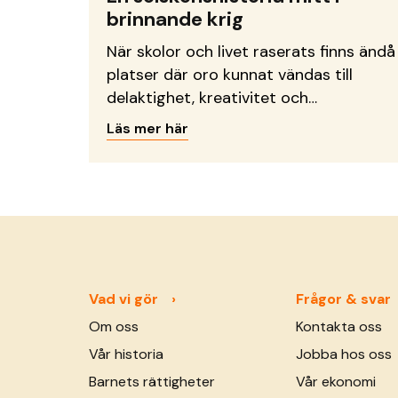
brinnande krig
När skolor och livet raserats finns ändå
platser där oro kunnat vändas till
delaktighet, kreativitet och
framtidsdrömmar.
Läs mer här
Vad vi gör
Frågor & svar
Om oss
Kontakta oss
Vår historia
Jobba hos oss
Barnets rättigheter
Vår ekonomi