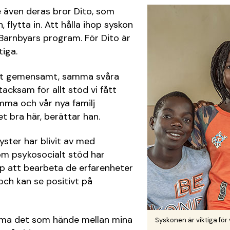
e även deras bror Dito, som
, flytta in. Att hålla ihop syskon
 Barnbyars program. För Dito är
iga.
ket gemensamt, samma svåra
acksam för allt stöd vi fått
ma och vår nya familj
t bra här, berättar han.
ster har blivit av med
om psykosocialt stöd har
lp att bearbeta de erfarenheter
ch kan se positivt på
ömma det som hände mellan mina
Syskonen är viktiga för