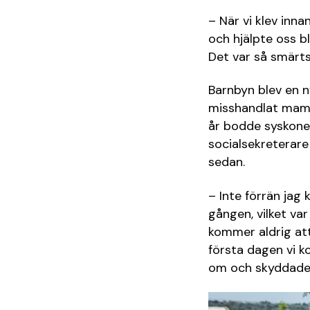
– När vi klev inn
och hjälpte oss bl
Det var så smärts
Barnbyn blev en n
misshandlat mamma
år bodde syskonen
socialsekreterare 
sedan.
– Inte förrän jag 
gången, vilket va
kommer aldrig att
första dagen vi 
om och skyddade 