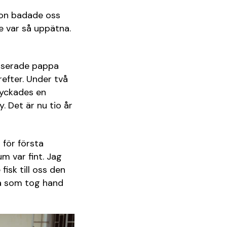
Hon badade oss
de var så uppätna.
liserade pappa
efter. Under två
lyckades en
. Det är nu tio år
 för första
m var fint. Jag
sk till oss den
ma som tog hand