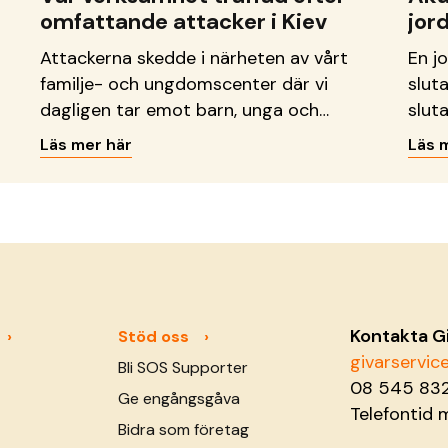
omfattande attacker i Kiev
jor
Attackerna skedde i närheten av vårt
En j
familje- och ungdomscenter där vi
slut
dagligen tar emot barn, unga och
sluta
familjer.
Läs mer här
Läs 
Kontakta G
Stöd oss
givarservi
Bli SOS Supporter
08 545 83
Ge engångsgåva
Telefontid 
Bidra som företag