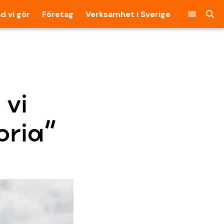
d vi gör
Företag
Verksamhet i Sverige
 vi
oria”