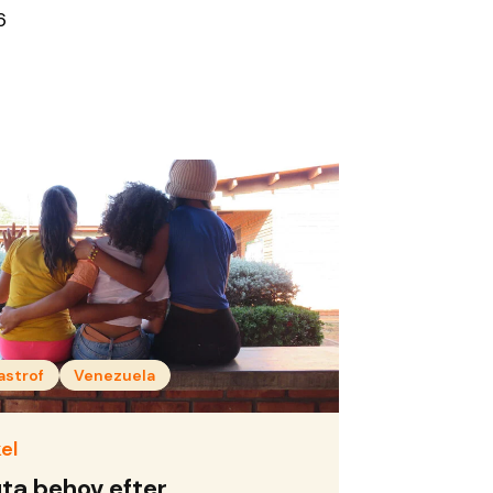
6
astrof
Venezuela
el
ta behov efter