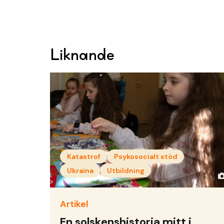
Liknande
Katastrof
Psykosocialt stöd
Ukraina
Utbildning
Artikel
En solskenshistoria mitt i