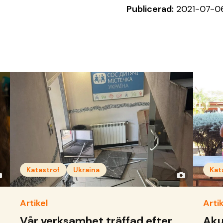
Publicerad:
2021-07-0
Katastrof
Ukraina
Kat
Artikel
Artik
Vår verksamhet träffad efter
Aku