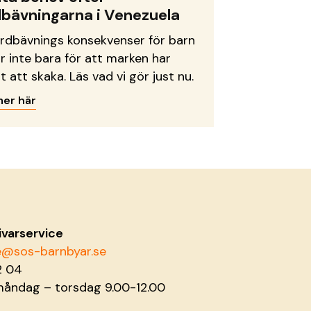
dbävningarna i Venezuela
ordbävnings konsekvenser för barn
ar inte bara för att marken har
t att skaka. Läs vad vi gör just nu.
mer här
ivarservice
ce@sos-barnbyar.se
2 04
måndag – torsdag 9.00-12.00