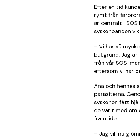
Efter en tid kund
rymt från farbrorn
är centralt i SOS
syskonbanden vikt
– Vi har så myc
bakgrund. Jag är t
från vår SOS-mam
eftersom vi har de
Ana och hennes sy
parasiterna. Gen
syskonen fått hjä
de varit med om o
framtiden.
– Jag vill nu gl