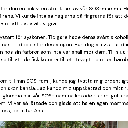
anför dörren fick vi en stor kram av vår SOS-mamma. 
i rena. Vi kunde inte se naglarna på fingrarna för att 
amt att bada att vi grät.
ystart för syskonen. Tidigare hade deras svårt alkoho
n till döds inför deras ögon. Han dog själv strax där
 hos sin farbror som inte var snäll mot dem. Till slut 
se till att de fick komma till ett tryggt hem i en barnby
kom till min SOS-familj kunde jag tvätta mig ordentligt
r en skön känsla. Jag kände mig uppskattad och mitt ru
 glömma hur vår SOS-mamma kokade ris och grillade fi
kom. Vi var så lättade och glada att ha en egen mam
oss, berättar Ana.