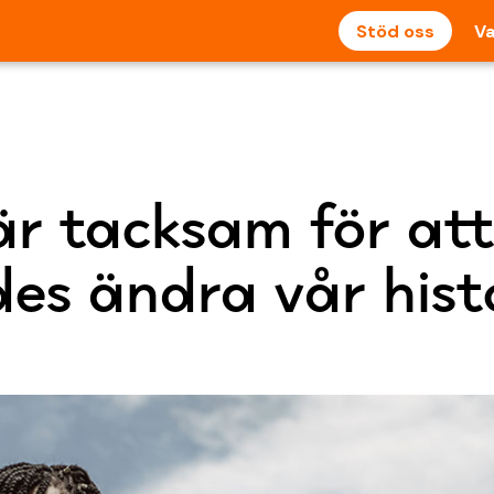
Stöd oss
Va
är tacksam för att
des ändra vår hist