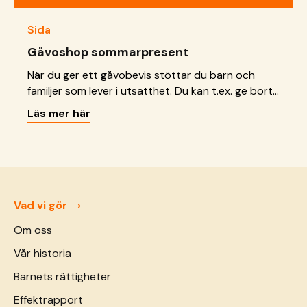
Sida
Gåvoshop sommarpresent
När du ger ett gåvobevis stöttar du barn och
familjer som lever i utsatthet. Du kan t.ex. ge bort
ett gåvobevis i bröllopsgåva, dopgåva eller
Läs mer här
födelsedagspresent!
Vad vi gör
Om oss
Vår historia
Barnets rättigheter
Effektrapport