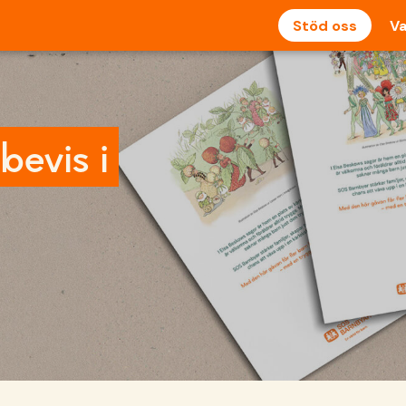
Stöd oss
Va
bevis i