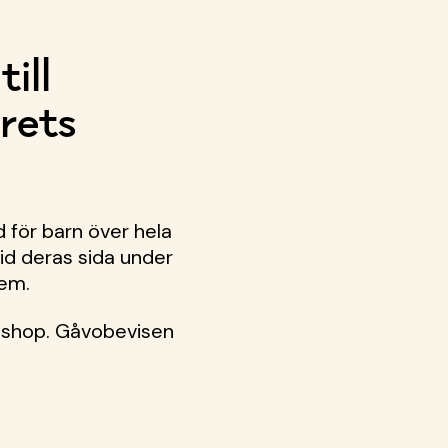
ill
rets
d för barn över hela
vid deras sida under
hem.
voshop. Gåvobevisen