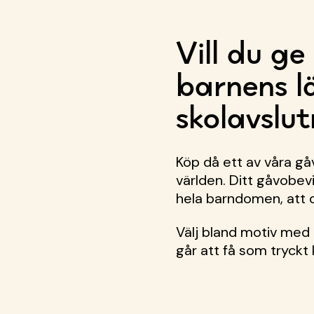
Vill du ge
barnens l
skolavslu
Köp då ett av våra gåv
världen. Ditt gåvobevi
hela barndomen, att de
Välj bland motiv med 
går att få som tryckt k