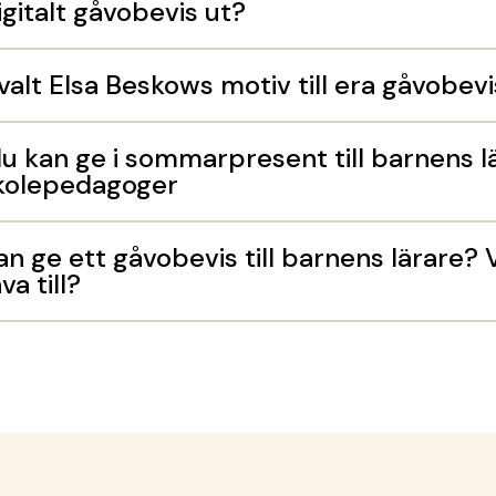
igitalt gåvobevis ut?
 valt Elsa Beskows motiv till era gåvobev
u kan ge i sommarpresent till barnens l
skolepedagoger
n ge ett gåvobevis till barnens lärare? 
a till?