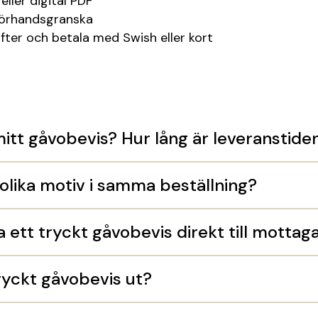
 eller digital PDF
förhandsgranska
gifter och betala med Swish eller kort
mitt gåvobevis? Hur lång är leveranstide
olika motiv i samma beställning?
a ett tryckt gåvobevis direkt till mottag
ryckt gåvobevis ut?