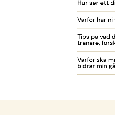
Hur ser ett d
Varför har ni
Tips på vad d
tränare, för
Varför ska ma
bidrar min gåv