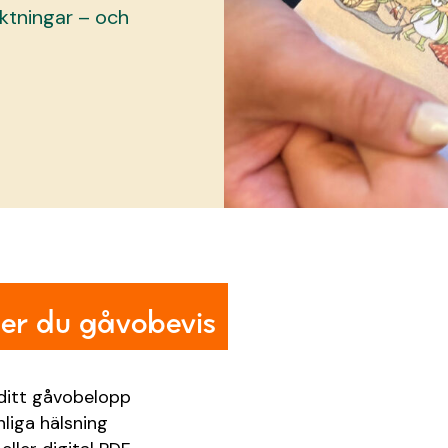
iktningar – och
ler du gåvobevis
 ditt gåvobelopp
nliga hälsning