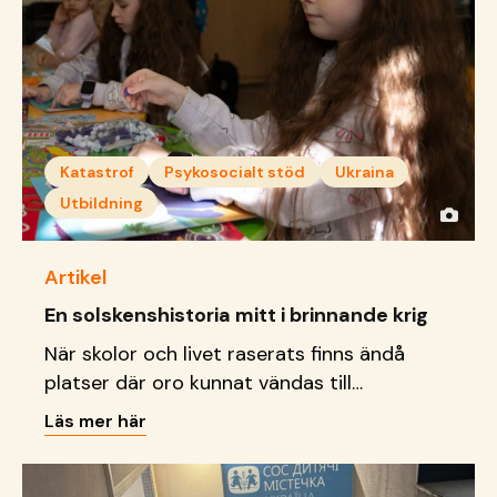
Katastrof
Psykosocialt stöd
Ukraina
Utbildning
Artikel
En solskenshistoria mitt i brinnande krig
När skolor och livet raserats finns ändå
platser där oro kunnat vändas till
delaktighet, kreativitet och
Läs mer här
framtidsdrömmar.