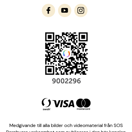
Medgivande till alla bilder och videomaterial från SOS