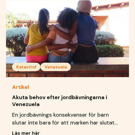
Katastrof
Venezuela
Artikel
Akuta behov efter jordbävningarna i
Venezuela
En jordbävnings konsekvenser för barn
slutar inte bara för att marken har slutat
att skaka. Läs vad vi gör just nu.
Läs mer här