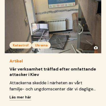
Katastrof
Ukraina
Artikel
Vår verksamhet träffad efter omfattande
attacker i Kiev
Attackerna skedde i närheten av vårt
familje- och ungdomscenter där vi dagligen
tar emot barn, unga och familjer.
Läs mer här