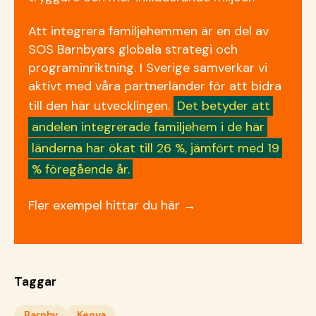
Att integrera familjehemmen är en del av
SOS Barnbyars globala strategi och
programinriktning. I Sverige samverkar vi
aktivt med våra partnerländer för att bidra
till den här utvecklingen.
Det betyder att
andelen integrerade familjehem i de här
länderna har ökat till 26 %, jämfört med 19
% föregående år.
Fler exempel hittar du här
→
Taggar
Barnby
Kenya