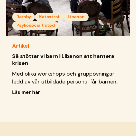
Barnby
Katastrof
Libanon
Psykosocialt stöd
Artikel
Så stöttar vi barn i Libanon att hantera
krisen
Med olika workshops och gruppövningar
ledd av vår utbildade personal får barnen
verktyg att förstå och hantera sina känslor.
Läs mer här