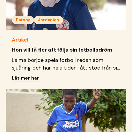
Barnby
Jordanien
Artikel
Hon vill få fler att följa sin fotbollsdröm
Laima börjde spela fotboll redan som
sjuåring och har hela tiden fått stöd från sin
SOS-mamma att följa sin dröm mot att blir
Läs mer här
fotbollsproffs.