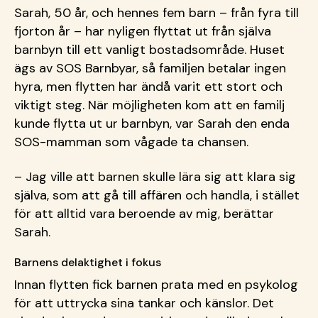
Sarah, 50 år, och hennes fem barn
– fr
ån fyra till
fjorton år
– har nyligen flyttat ut fr
ån själva
barnbyn till ett vanligt bostadsområde. Huset
ägs av SOS Barnbyar, så familjen betalar ingen
hyra, men flytten har ändå varit ett stort och
viktigt steg. När möjligheten kom att en familj
kunde flytta ut ur barnbyn, var Sarah den enda
SOS-mamman som vågade ta chansen.
– Jag ville att barnen skulle l
ära sig att klara sig
själva, som att gå till affären och handla, i stället
för att alltid vara beroende av mig, berättar
Sarah.
Barnens delaktighet i fokus
Innan flytten fick barnen prata med en psykolog
för att uttrycka sina tankar och känslor. Det